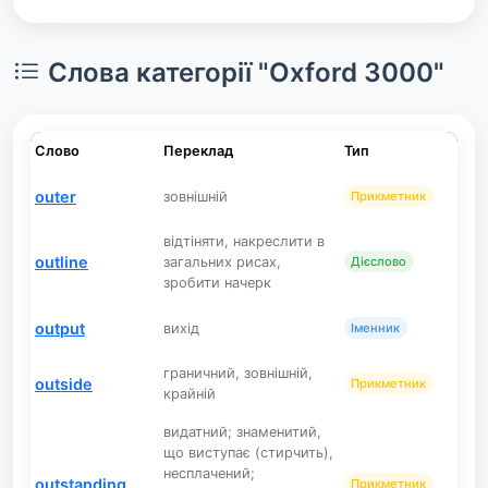
Слова категорії "Oxford 3000"
Слово
Переклад
Тип
outer
зовнішній
Прикметник
відтіняти, накреслити в
outline
загальних рисах,
Дієслово
зробити начерк
output
вихід
Іменник
граничний, зовнішній,
outside
Прикметник
крайній
видатний; знаменитий,
що виступає (стирчить),
несплачений;
outstanding
Прикметник