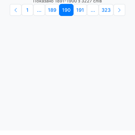
Показано 1891-1900 з 3227 слів
1
...
189
190
191
...
323