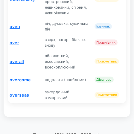
прострочений,
невиконаний, спірний,
невирішений
піч; духовка, сушильна
oven
Іменник
піч
зверх, нагорі, більше,
over
Прислівник
знову
абсолютний,
overall
всеосяжний,
Прикметник
всеохоплюючий
overcome
подола́ти (пробле́ми)
Дієслово
закордонний,
overseas
Прикметник
заморський