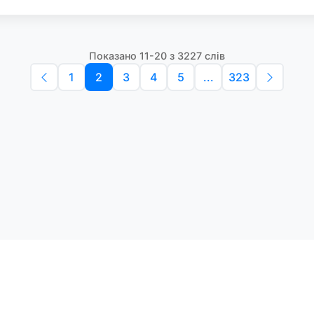
Показано 11-20 з 3227 слів
1
2
3
4
5
...
323
Політика конфіденційності
Умо
Словники англійських слів
Наш
етоди навчання та зручний