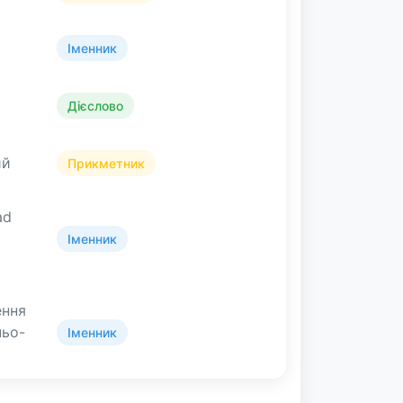
Іменник
Дієслово
ий
Прикметник
ad
Іменник
ення
ньо-
Іменник