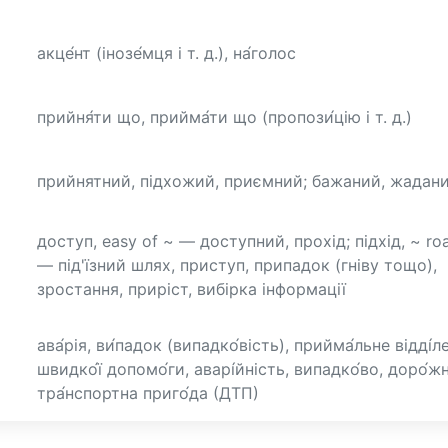
акце́нт (інозе́мця і т. д.), на́голос
прийня́ти що, прийма́ти що (пропози́цію і т. д.)
прийнятний, підхожий, приємний; бажаний, жадан
доступ, easy of ~ — доступний, прохід; підхід, ~ ro
— під'їзний шлях, приступ, припадок (гніву тощо),
зростання, приріст, вибірка інформації
ава́рія, ви́падок (випадко́вість), прийма́льне відді́л
швидко́ї допомо́ги, аварі́йність, випадко́во, доро́ж
тра́нспортна приго́да (ДТП)