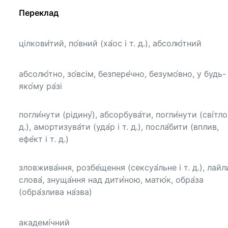
Переклад
цілкови́тий, по́вний (ха́ос і т. д.), абсолю́тний
абсолю́тно, зо́всім, безпере́чно, безумо́вно, у будь-
яко́му ра́зі
погли́нути (рідину́), абсорбува́ти, погли́нути (сві́тло 
д.), амортизува́ти (уда́р і т. д.), посла́бити (вплив,
ефе́кт і т. д.)
зловжива́ння, розбе́щення (сексуа́льне і т. д.), лайли
слова́, знуща́ння над дити́ною, матю́к, обра́за
(обра́злива на́зва)
академі́чний