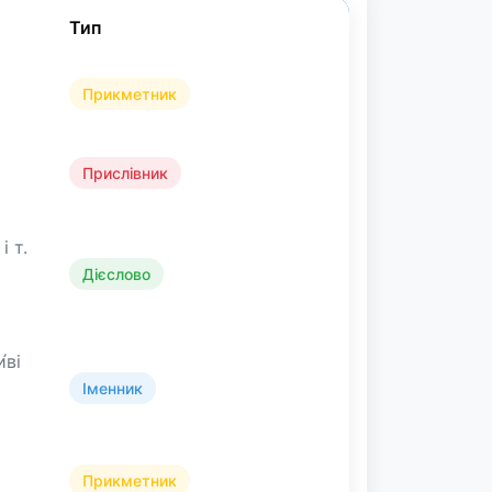
Тип
Прикметник
Прислівник
і т.
Дієслово
́ві
Іменник
Прикметник