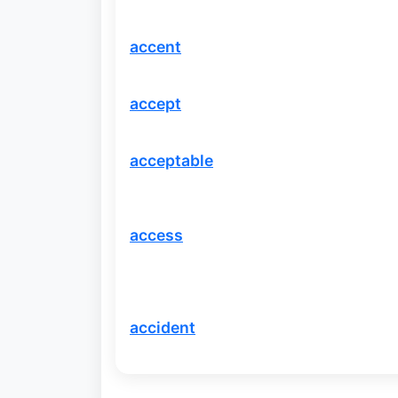
accent
accept
acceptable
access
accident