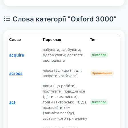
Слова категорії "Oxford 3000"
Слово
Переклад
Тип
набувати, здобувати;
acquire
одержувати; досягати;
Дієслово
оволодівати
че́рез (ву́лицю і т. д.),
across
Прийменник
напро́ти кого́/чого́
ді́яти (що роби́ти),
поступи́ти, пово́дитися
(ді́яти яким чи́ном),
act
гра́ти (акто́рсько і т. д.),
Дієслово
працюва́ти ким
(займа́ти поса́ду),
заста́ти кого́ при вчи́нку