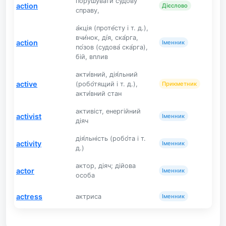
порушувати судову
action
Дієслово
справу,
а́кція (проте́сту і т. д.),
вчи́нок, ді́я, ска́рга,
action
Іменник
по́зов (судова́ ска́рга),
бій, вплив
акти́вний, дія́льний
active
(робо́тящий і т. д.),
Прикметник
акти́вний стан
активіст, енергійний
activist
Іменник
діяч
дія́льність (робо́та і т.
activity
Іменник
д.)
актор, діяч; дійова
actor
Іменник
особа
actress
актриса
Іменник