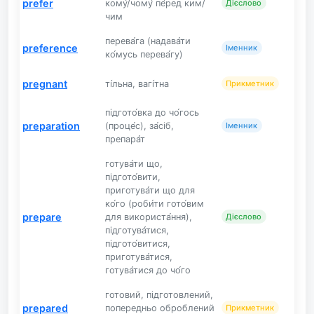
prefer
кому́/чому́ пе́ред ким/
Дієслово
чим
перева́га (надава́ти
preference
Іменник
ко́мусь перева́гу)
pregnant
ті́льна, вагі́тна
Прикметник
підгото́вка до чо́гось
preparation
(проце́с), за́сіб,
Іменник
препара́т
готува́ти що,
підгото́вити,
приготува́ти що для
ко́го (роби́ти гото́вим
prepare
для використа́ння),
Дієслово
підготува́тися,
підгото́витися,
приготува́тися,
готува́тися до чо́го
готовий, підготовлений,
prepared
попередньо оброблений
Прикметник