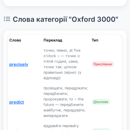
Слова категорії "Oxford 3000"
Слово
Переклад
Тип
точно; певно, at five
o'clock ~ — точно о
п'ятій годині, саме,
precisely
Прислівник
точно так; цілком
правильно (вірно) (у
відповіді)
провіщати, передрікати;
передбачати;
пророкувати, to ~ the
predict
Дієслово
future — передбачити
майбутнє, передувати,
випереджати
віддава́ти перева́гу