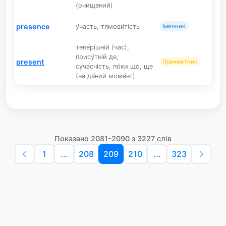
(очищений)
presence
у́часть, тямови́тість
Іменник
тепе́рішній (час),
прису́тній де,
present
Прикметник
суча́сність, по́ки що, ще
(на да́ний моме́нт)
Показано 2081-2090 з 3227 слів
1
...
208
209
210
...
323