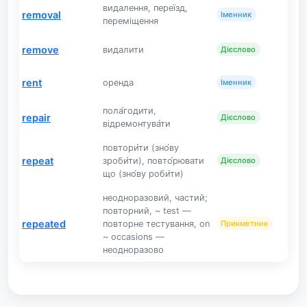
видалення, переїзд,
removal
Іменник
переміщення
remove
видалити
Дієслово
rent
оренда
Іменник
пола́годити,
repair
Дієслово
відремонтува́ти
повтори́ти (зно́ву
repeat
зроби́ти), повто́рювати
Дієслово
що (зно́ву роби́ти)
неодноразовий, частий;
повторний, ~ test —
repeated
повторне тестування, on
Прикметник
~ occasions —
неодноразово