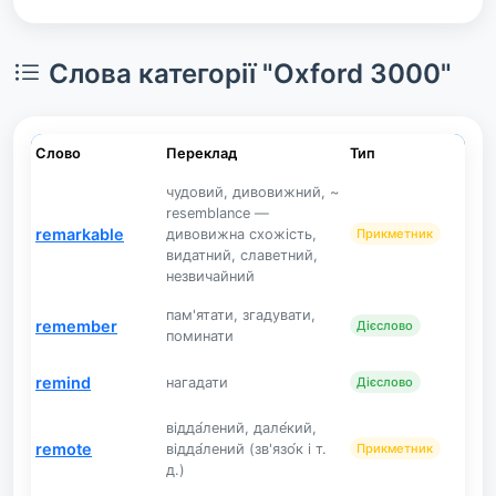
Слова категорії "Oxford 3000"
Слово
Переклад
Тип
чудовий, дивовижний, ~
resemblance —
remarkable
дивовижна схожість,
Прикметник
видатний, славетний,
незвичайний
пам'ятати, згадувати,
remember
Дієслово
поминати
remind
нагадати
Дієслово
відда́лений, дале́кий,
remote
відда́лений (зв'язо́к і т.
Прикметник
д.)