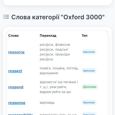
Слова категорії "Oxford 3000"
Слово
Переклад
Тип
ресу́рси, фіна́нсові
ресу́рси, людські́
resource
Іменник
ресу́рси, приро́дні
ресу́рси
пова́га, поша́на, по́гляд,
respect
Іменник
відно́шення
відповісти́ (на пита́ння і
respond
т. д.), реагува́ти,
Дієслово
відреагува́ти на що
response
відповідь
Іменник
responsibility
відповіда́льність за що
Іменник