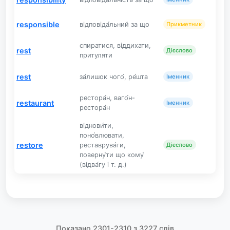
responsible
відповіда́льний за що
Прикметник
спиратися, віддихати,
rest
Дієслово
притуляти
rest
за́лишок чого́, ре́шта
Іменник
рестора́н, ваго́н-
restaurant
Іменник
рестора́н
віднови́ти,
поно́влювати,
restore
реставрува́ти,
Дієслово
поверну́ти що кому́
(відва́гу і т. д.)
Показано 2301-2310 з 3227 слів