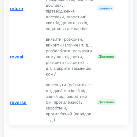
доста́вку,
return
Іменник
підтве́рдження
доста́вки, зворо́тний
квито́к, доро́га наза́д,
пода́ткова деклара́ція
ви́явити, розкри́ти,
ви́крити (зло́чин і т. д.),
розбала́кати, розказа́ти
reveal
кому́ що, відкри́ти,
Дієслово
розкри́ти (закри́те і т.
д.), відкри́ти таємни́цю
кому́
поверну́ти (ро́звиток і т.
д.), дава́ти за́дній хід,
за́дній хід, зворо́тний
reverse
бік, протиле́жність,
Дієслово
зворо́тний,
протиле́жний (поря́док і
т. д.)