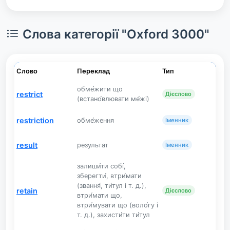
Слова категорії "Oxford 3000"
Слово
Переклад
Тип
обме́жити що
restrict
Дієслово
(встано́влювати ме́жі)
restriction
обме́ження
Іменник
result
результат
Іменник
залиши́ти собі́,
зберегти́, втри́мати
(звання́, ти́тул і т. д.),
retain
Дієслово
втри́мати що,
втри́мувати що (воло́гу і
т. д.), захисти́ти ти́тул