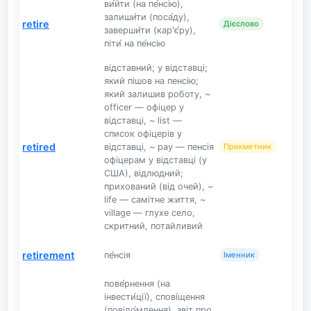
ви́йти (на пе́нсію),
залиши́ти (поса́ду),
retire
Дієслово
заверши́ти (кар'є́ру),
піти́ на пе́нсію
відставний; у відставці;
який пішов на пенсію;
який залишив роботу, ~
officer — офіцер у
відставці, ~ list —
список офіцерів у
retired
відставці, ~ pay — пенсія
Прикметник
офіцерам у відставці (у
США), відлюдний;
прихований (від очей), ~
life — самітне життя, ~
village — глухе село,
скритний, потайливий
retirement
пе́нсія
Іменник
пове́рнення (на
інвести́ції), спові́щення
(повідо́млення), звіт про