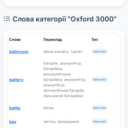
Слова категорії "Oxford 3000"
Слово
Переклад
Тип
bathroom
ва́нна кімна́та, туале́т
Іменник
батаре́я, акумуля́тор,
батаре́йка,
аккумуля́торна
battery
батаре́йка, акумуля́тор,
Іменник
акумуля́тор,
автомобі́льна батаре́я,
па́льчикові батаре́йки
battle
би́тва
Іменник
bay
зато́ка, примі́щення
Іменник