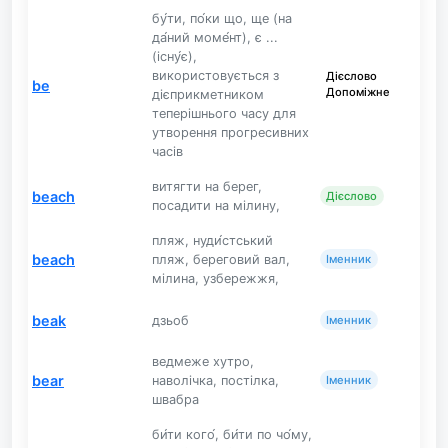
бу́ти, по́ки що, ще (на
да́ний моме́нт), є ...
(існу́є),
використовується з
Дієслово
be
Допоміжне
дієприкметником
теперішнього часу для
утворення прогресивних
часів
витягти на берег,
beach
Дієслово
посадити на мілину,
пляж, нуди́стський
beach
пляж, береговий вал,
Іменник
мілина, узбережжя,
beak
дзьоб
Іменник
ведмеже хутро,
bear
наволічка, постілка,
Іменник
швабра
би́ти кого́, би́ти по чо́му,