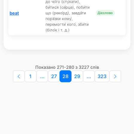
до чо́го (сту́кати),
би́тися (се́рце), поби́ти
beat
що (реко́рд), завда́ти
Дієслово
пора́зки кому́,
перемогти́ кого́, зби́ти
(біло́к і т. д.)
Показано 271-280 з 3227 слів
1
...
27
28
29
...
323