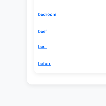
bedroom
beef
beer
before