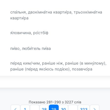
спа́льня, двокімна́тна кварти́ра, трьохкімна́тна
кварти́ра
я́ловичина, ро́стбіф
пи́во, люби́тель пи́ва
пе́ред ким/чим, рані́ше ніж, рані́ше (в мину́лому),
рані́ше (пе́ред яко́юсь поді́єю), позавчо́ра
Показано 281-290 з 3227 слів
1
...
28
29
30
...
323