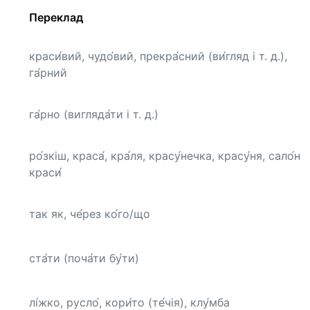
Переклад
краси́вий, чудо́вий, прекра́сний (ви́гляд і т. д.),
га́рний
га́рно (вигляда́ти і т. д.)
ро́зкіш, краса́, кра́ля, красу́нечка, красу́ня, сало́н
краси́
так як, че́рез ко́го/що
ста́ти (поча́ти бу́ти)
лі́жко, русло́, кори́то (те́чія), клу́мба