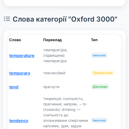
Слова категорії "Oxford 3000"
Слово
Переклад
Тип
температу́ра,
temperature
(підви́щена)
Іменник
температу́ра
temporary
тимчасо́вий
Прикметник
tend
прагнути
Дієслово
тенденція; схильність,
прагнення; напрям, ~ to
(towards) drinking —
схильність до
tendency
зловживання спиртними
Іменник
напоями, ідея, задум