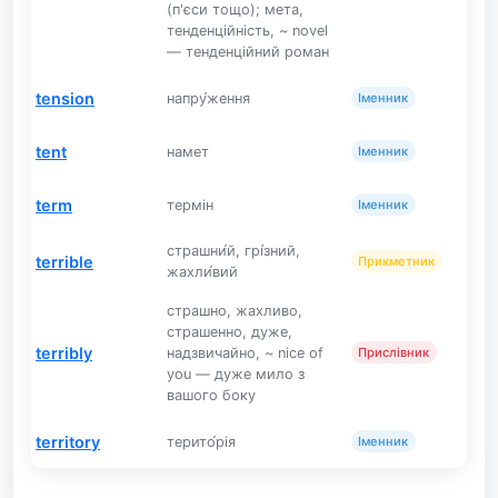
(п'єси тощо); мета,
тенденційність, ~ novel
— тенденційний роман
tension
напру́ження
Іменник
tent
намет
Іменник
term
термін
Іменник
страшни́й, грі́зний,
terrible
Прикметник
жахли́вий
страшно, жахливо,
страшенно, дуже,
terribly
надзвичайно, ~ nice of
Прислівник
you — дуже мило з
вашого боку
territory
терито́рія
Іменник