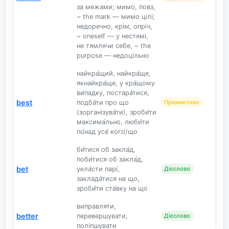
за межами; мимо, повз,
~ the mark — мимо цілі;
недоречно, крім, опріч,
~ oneself — у нестямі,
не тямлячи себе, ~ the
purpose — недоцільно
найкра́щий, найкра́ще,
якнайкра́ще, у кра́щому
ви́падку, постара́тися,
best
подба́ти про що
Прикметник
(зорганізува́ти), зроби́ти
максима́льно, люби́ти
по́над усе́ кого́/що
би́тися об закла́д,
поби́тися об закла́д,
bet
укла́сти парі́,
Дієслово
заклада́тися на що,
зроби́ти ста́вку на що
виправляти,
better
перевершувати,
Дієслово
поліпшувати