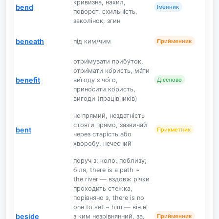
кривизна, нахил,
bend
Іменник
поворот, схильність,
заколінок, згин
beneath
під ким/чим
Прийменник
отри́мувати прибу́ток,
отри́мати ко́ристь, ма́ти
benefit
ви́году з чо́го,
Дієслово
прино́сити ко́ристь,
ви́годи (працівникі́в)
не прямий, нездатність
стояти прямо, зазвичай
bent
Прикметник
через старість або
хворобу, нечесний
поруч з; коло, поблизу;
біля, there is a path ~
the river — вздовж річки
проходить стежка,
порівняно з, there is no
one to set ~ him — він ні
beside
з ким незрівнянний, за,
Прийменник