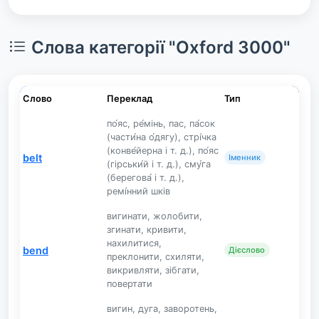
Слова категорії "Oxford 3000"
Слово
Переклад
Тип
по́яс, ре́мінь, пас, па́сок
(части́на о́дягу), стрі́чка
(конве́йерна і т. д.), по́яс
belt
Іменник
(гірськи́й і т. д.), сму́га
(берегова́ і т. д.),
ремі́нний шків
вигинати, жолобити,
згинати, кривити,
нахилитися,
bend
Дієслово
преклонити, схиляти,
викривляти, зібгати,
повертати
вигин, дуга, заворотень,