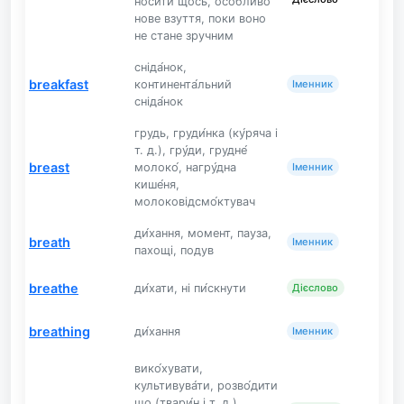
носити щось, особливо
нове взуття, поки воно
не стане зручним
сніда́нок,
breakfast
континента́льний
Іменник
сніда́нок
грудь, груди́нка (ку́ряча і
т. д.), гру́ди, грудне́
breast
молоко́, нагру́дна
Іменник
кише́ня,
молоковідсмо́ктувач
ди́хання, момент, пауза,
breath
Іменник
пахощі, подув
breathe
ди́хати, ні пи́скнути
Дієслово
breathing
ди́хання
Іменник
вико́хувати,
культивува́ти, розво́дити
що (твари́н і т. д.),