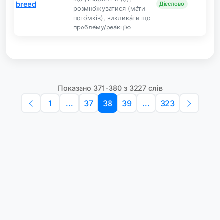
breed
Дієслово
розмно́жуватися (ма́ти
пото́мків), виклика́ти що
пробле́му/реа́кцію
Показано 371-380 з 3227 слів
1
...
37
38
39
...
323