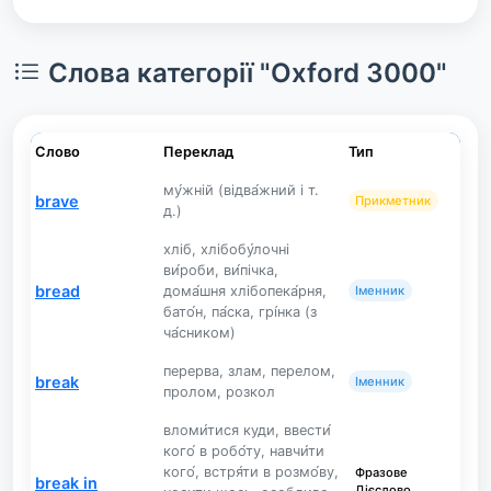
Слова категорії "Oxford 3000"
Слово
Переклад
Тип
му́жній (відва́жний і т.
brave
Прикметник
д.)
хліб, хлібобу́лочні
ви́роби, ви́пічка,
bread
дома́шня хлібопека́рня,
Іменник
бато́н, па́ска, грі́нка (з
ча́сником)
перерва, злам, перелом,
break
Іменник
пролом, розкол
вломи́тися куди, ввести́
кого́ в робо́ту, навчи́ти
кого́, встря́ти в розмо́ву,
Фразове
break in
Дієслово