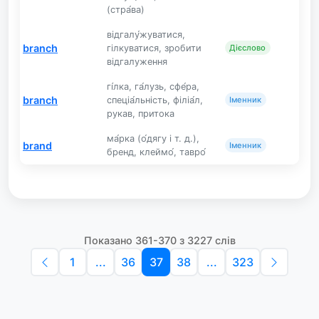
(стра́ва)
відгалу́жуватися,
branch
гілкуватися, зробити
Дієслово
відгалуження
гі́лка, га́лузь, сфе́ра,
branch
спеціа́льність, філіа́л,
Іменник
рукав, притока
ма́рка (о́дягу і т. д.),
brand
Іменник
бренд, клеймо́, тавро́
Показано 361-370 з 3227 слів
1
...
36
37
38
...
323