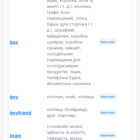
я́щик, коро́бка, по́ле (в
анке́ті і т. д.), коло́нка,
графа́, бокс
(примі́щення), ло́жа,
бу́дка (для сто́рожа і т.
д.), штрафни́й
майда́нчик, коро́бка
box
цуке́рок, коро́бка
Іменник
сірникі́в, самши́т,
холоди́льник
(примі́щення для
охоло́джування
проду́ктів), я́щик,
телефо́нна бу́дка,
абоне́нтська скри́нька
boy
хло́пчик, юна́к, хло́пець
Іменник
хло́пець (бойфре́нд),
boyfriend
Іменник
друг (партне́р)
(головни́й) мо́зок,
зді́бність (в робо́ті),
brain
Іменник
тяму́щість, мо́зок