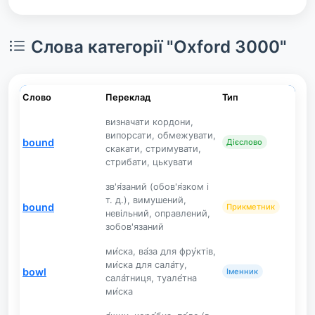
Слова категорії "Oxford 3000"
Слово
Переклад
Тип
визначати кордони,
випорсати, обмежувати,
bound
Дієслово
скакати, стримувати,
стрибати, цькувати
зв'я́заний (обов'я́зком і
т. д.), вимушений,
bound
Прикметник
невільний, оправлений,
зобов'язаний
ми́ска, ва́за для фру́ктів,
ми́ска для сала́ту,
bowl
Іменник
сала́тниця, туале́тна
ми́ска