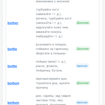
іменниками у множині
турбува́ти кого́
(заважа́ти і т. д.),
му́чити, турбува́ти кого́
bother
(непоко́їти і т. д.),
Дієслово
надокуча́ти кому́ чим,
заважа́ти кому́сь
(набрида́ти і т. д.)
розливати в пляшки,
bottle
спіймати на гарячому,
Дієслово
зберігати в пляшках
пля́шка (вина́ і т. д.),
bottle
ріжок, флакон,
Іменник
пля́шечка, бутель
прилаштовувати дно,
bottom
торкатися дна, шукати
Дієслово
причину
дно, сідни́ці, зад (за́дня
части́на ті́ла), низ,
bottom
Іменник
причина, фундамент,