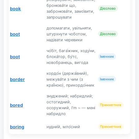
бронюва́ти що,
book
Дієслово
забронюва́ти, замо́вити,
запрошувати
допомагати, увільняти,
boot
штурхнути чоботом,
Дієслово
надівати черевики
чо́біт, бага́жник, ходу́ни,
boot
блока́тор, бу́тс,
Іменник
новобранець, вигода
кордо́н (держа́вний),
border
межува́ти з чим (з
Іменник
краї́ною), прикордо́нник
знуджений; набридлий;
остогидний,
bored
Прикметник
осоружний, I'm ~ — мені
набридло
boring
нудни́й, мло́сний
Прикметник