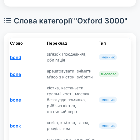
Слова категорії "Oxford 3000"
Слово
Переклад
Тип
зв'язо́к (поєдна́ння),
bond
Іменник
обліга́ція
арештовувати, знімати
bone
Дієслово
м'ясо з кісток, зубрити
кі́стка, кастаньєти,
гральні кості, маслак,
bone
безглузда помилка,
Іменник
ри́б'яча кі́стка,
лі́ктьовий нерв
кни́га, кни́жка, глава,
book
Іменник
розділ, том
резервува́ти, замовля́ти,