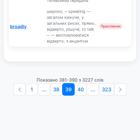
телевізі́йна переда́ча
широко, ~ speaking —
загалом кажучи, у
загальних рисах, прямо,
broadly
Прислівник
відверто, рішуче, to talk
~ — висловлюватися
відверто, з акцентом
Показано 381-390 з 3227 слів
1
...
38
39
40
...
323