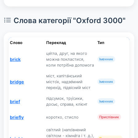
Слова категорії "Oxford 3000"
Слово
Переклад
Тип
це́гла, друг, на якого
brick
можна покластися,
Іменник
коли потрібна допомога
міст, капіта́нський
bridge
місто́к, надзе́мний
Іменник
перехі́д, підвісни́й міст
підсумок, тру́сики,
brief
Іменник
досьє, справа, клієнт
briefly
коротко, стисло
Прислівник
сві́тлий (напо́внений
сві́тлом - кімна́та і т. д.),