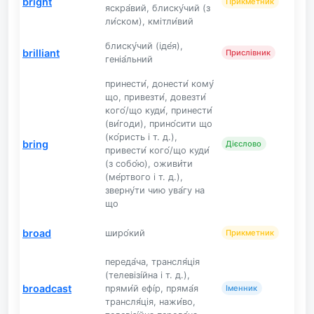
bright
Прикметник
яскра́вий, блиску́чий (з
ли́ском), кмітли́вий
блиску́чий (іде́я),
brilliant
Прислівник
геніа́льний
принести́, донести́ кому́
що, привезти́, довезти́
кого́/що куди́, принести́
(ви́годи), прино́сити що
(ко́ристь і т. д.),
bring
Дієслово
привести́ кого́/що куди́
(з собо́ю), оживи́ти
(ме́ртвого і т. д.),
зверну́ти чию ува́гу на
що
broad
широ́кий
Прикметник
переда́ча, трансля́ція
(телевізі́йна і т. д.),
broadcast
прями́й ефі́р, пряма́я
Іменник
трансля́ція, нажи́во,