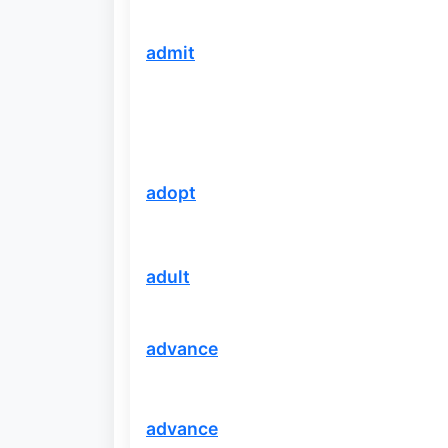
admit
adopt
adult
advance
advance