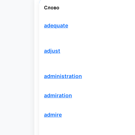
Слово
adequate
adjust
administration
admiration
admire