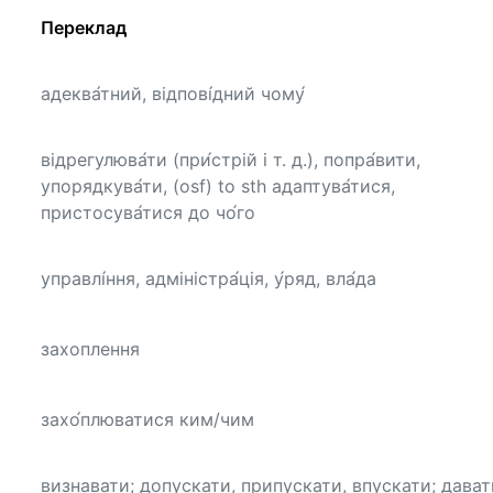
Переклад
адеква́тний, відпові́дний чому́
відрегулюва́ти (при́стрій і т. д.), попра́вити,
упорядкува́ти, (osf) to sth адаптува́тися,
пристосува́тися до чо́го
управлі́ння, адміністра́ція, у́ряд, вла́да
захоплення
захо́плюватися ким/чим
визнавати; допускати, припускати, впускати; дават