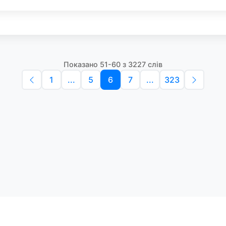
Показано 51-60 з 3227 слів
1
...
5
6
7
...
323
Політика конфіденційності
Умо