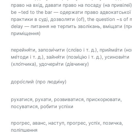
право на вхід, давати право на посаду (на привілеї)
be ~ted to the bar — одержати право адвокатської
практики в суді, дозволяти (of), the question ~s of 
delay — питання не терпить зволікань, вміщати (пр
приміщення)
перейня́ти, запози́чити (сло́во і т. д.), прийма́ти (нов
ме́тоди і т. д.), зайня́ти (пози́цію і т. д.), усинови́ти
(хло́пчика), удочери́ти (ді́вчинку)
доро́слий (про люди́ну)
рухатися, рухати, розвиватися, прискорювати,
посуватися, робити успіхи
прогрес, аванс, наступ, прогрес, успіх, позичка,
поліпшення