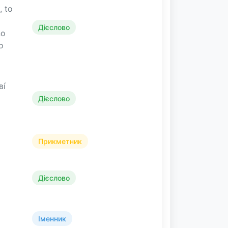
, to
Дієслово
no
о
і́
Дієслово
Прикметник
Дієслово
Іменник