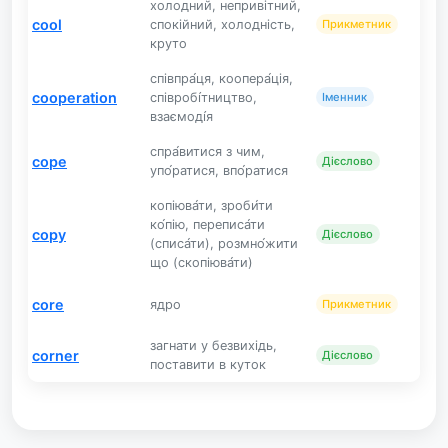
холодний, непривітний,
cool
спокійний, холодність,
Прикметник
круто
співпра́ця, коопера́ція,
cooperation
співробі́тництво,
Іменник
взаємоді́я
спра́витися з чим,
cope
Дієслово
упо́ратися, впо́ратися
копіюва́ти, зроби́ти
ко́пію, переписа́ти
copy
Дієслово
(списа́ти), розмно́жити
що (скопіюва́ти)
core
ядро
Прикметник
загнати у безвихідь,
corner
Дієслово
поставити в куток