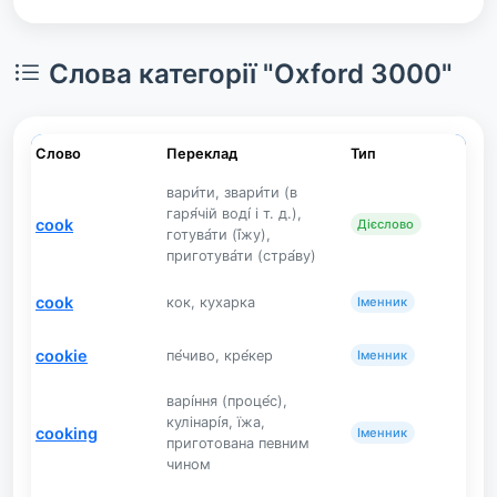
Слова категорії "Oxford 3000"
Слово
Переклад
Тип
вари́ти, звари́ти (в
гаря́чій воді́ і т. д.),
cook
Дієслово
готува́ти (ї́жу),
приготува́ти (стра́ву)
cook
кок, кухарка
Іменник
cookie
пе́чиво, кре́кер
Іменник
варі́ння (проце́с),
кулінарі́я, їжа,
cooking
Іменник
приготована певним
чином