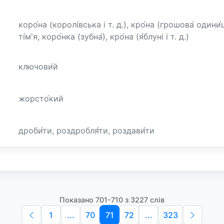
коро́на (королі́вська і т. д.), кро́на (грошова́ одини́
ті́м'я, коро́нка (зубна́), кро́на (я́блуні і т. д.)
ключови́й
жорсто́кий
дроби́ти, роздробля́ти, роздави́ти
Показано 701-710 з 3227 слів
1
...
70
71
72
...
323