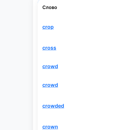
Слово
crop
cross
crowd
crowd
crowded
crown