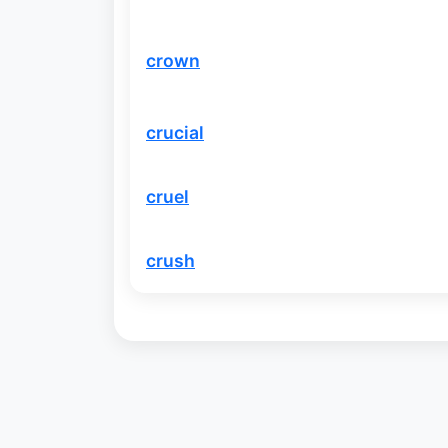
crown
crucial
cruel
crush