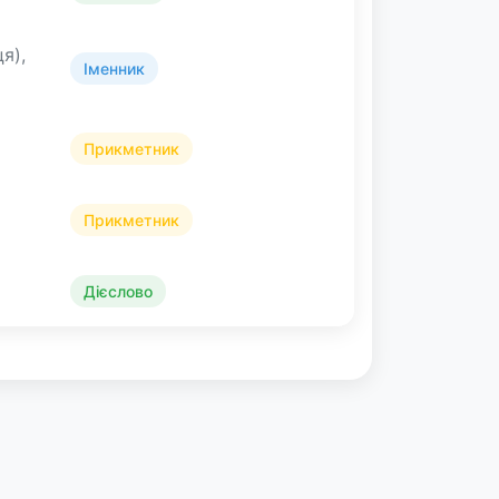
ця),
Іменник
Прикметник
Прикметник
Дієслово