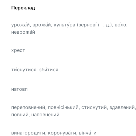
Переклад
урожа́й, врожа́й, культу́ра (зернові́ і т. д.), во́ло,
неврожа́й
хрест
ти́снутися, зби́тися
натовп
переповнений, повнісінький, стиснутий, здавлений,
повний, наповнений
винагородити, коронува́ти, вінча́ти