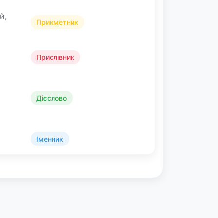
й,
Прикметник
Прислівник
Дієслово
Іменник