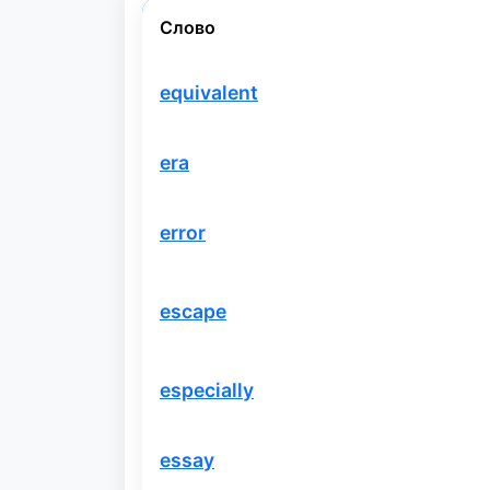
Слово
equivalent
era
error
escape
especially
essay