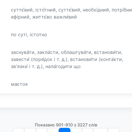
суттє́вий, істо́тний, суттє́вий, необхі́дний, потрі́бни
ефі́рний, життє́во важли́вий
по суті, істотно
заснува́ти, закла́сти, облаштува́ти, встанови́ти,
завести́ (поря́док і т. д.), встанови́ти (конта́кти,
зв'язки́ і т. д.), нала́годити що
маєток
Показано 901-910 з 3227 слів