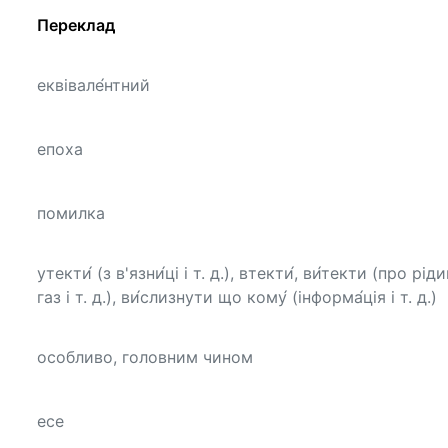
Переклад
еквівале́нтний
епоха
помилка
утекти́ (з в'язни́ці і т. д.), втекти́, ви́текти (про рідин
газ і т. д.), ви́слизнути що кому́ (інформа́ція і т. д.)
особливо, головним чином
есе