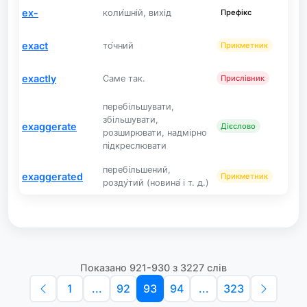
ex-
коли́шній, вихід
Префікс
exact
то́чний
Прикметник
exactly
Саме так.
Прислівник
перебільшувати,
збільшувати,
exaggerate
Дієслово
розширювати, надмірно
підкреслювати
перебі́льшений,
exaggerated
Прикметник
розду́тий (новина́ і т. д.)
Показано 921-930 з 3227 слів
1
...
92
93
94
...
323