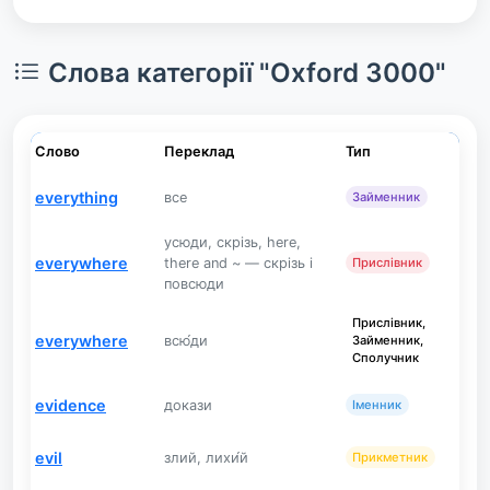
Слова категорії "Oxford 3000"
Слово
Переклад
Тип
everything
все
Займенник
усюди, скрізь, here,
everywhere
there and ~ — скрізь і
Прислівник
повсюди
Прислівник,
everywhere
всю́ди
Займенник,
Сполучник
evidence
докази
Іменник
evil
злий, лихи́й
Прикметник