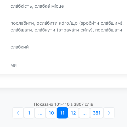
сла́бкість, слабке́ мі́сце
посла́бити, осла́бити ко́го/що (зроби́ти сла́бшим),
сла́бшати, сла́бнути (втрача́ти си́лу), посла́бшати
слабкий
ми
Показано 101-110 з 3807 слів
1
...
10
11
12
...
381