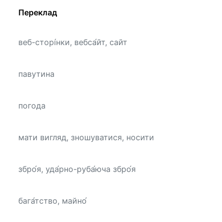
Переклад
веб-сторі́нки, вебса́йт, сайт
павутина
погода
мати вигляд, зношуватися, носити
збро́я, уда́рно-руба́юча збро́я
бага́тство, майно́