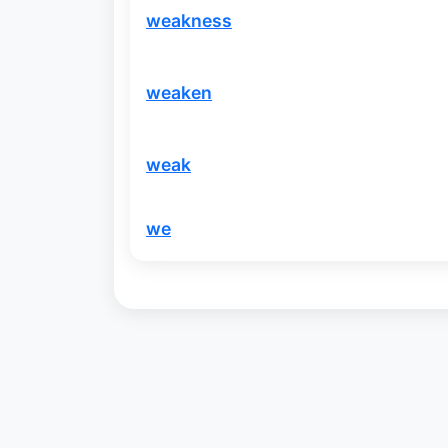
weakness
weaken
weak
we