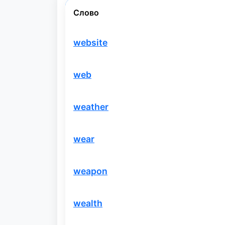
Слово
website
web
weather
wear
weapon
wealth