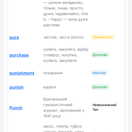
— цілком випадково,
тільки, лише, просто,
дуже, надзвичайно, she
is ~ happy — вона дуже
щаслива
pure
чи́стий, чи́сте зо́лото
Прикметник
купи́ти, накупи́ти, відбі́р
purchase
(това́ру), поку́пка,
Дієслово
купі́вля, закупі́вля
punishment
покарання
Іменник
punish
карати
Дієслово
британський
гумористичний
Невизначений
Punch
Тип
журнал, заснований у
1841 році
насо́с, по́мпа, ту́фля,
чо́вник (взуття́), ке́ди,