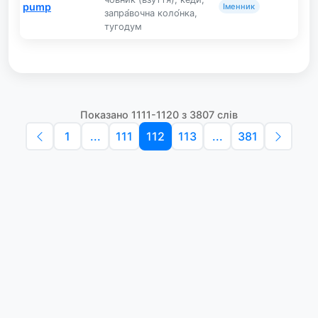
pump
Іменник
запра́вочна коло́нка,
тугодум
Показано 1111-1120 з 3807 слів
1
...
111
112
113
...
381