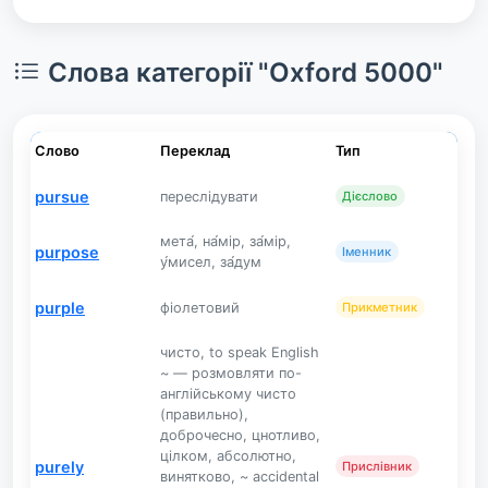
Слова категорії "Oxford 5000"
Слово
Переклад
Тип
pursue
переслідувати
Дієслово
мета́, на́мір, за́мір,
purpose
Іменник
у́мисел, за́дум
purple
фіолетовий
Прикметник
чисто, to speak English
~ — розмовляти по-
англійському чисто
(правильно),
доброчесно, цнотливо,
цілком, абсолютно,
purely
Прислівник
винятково, ~ accidental