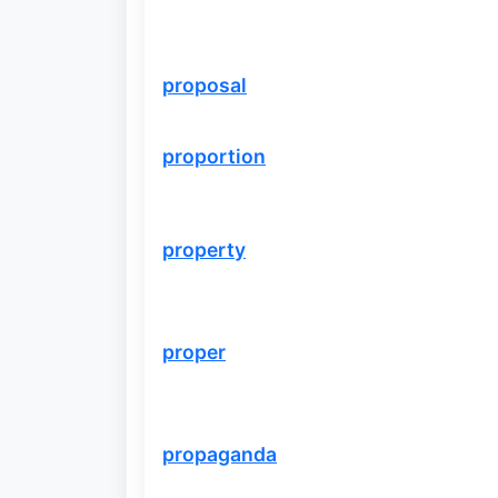
proposal
proportion
property
proper
propaganda