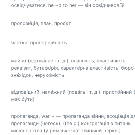
освідчуватися, he ~d to her — він освідчився їй
пропози́ція, план, проє́кт
частка, пропорційність
майно́ (держа́вне і т. д.), вла́сність, власти́вість,
реквізи́т, бутафо́рія, характе́рна власти́вість, бюро́
зна́хідок, нерухо́мість
відпові́дний, нале́жний (пова́га і т. д.), присто́йний 
ма́є бу́ти)
пропаганда, war ~ — пропаганда війни, асоціація д
пропаганди (чогось), (the р.) конгрегація з питань
місіонерства (у римсько-католицькій церкві)