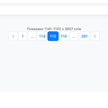
Показано 1141-1150 з 3807 слів
1
...
114
115
116
...
381
Політика конфіденційності
Умо
Словники англійських слів
Наш