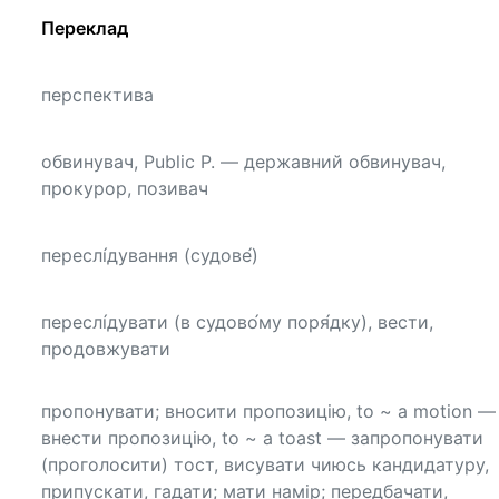
Переклад
перспектива
обвинувач, Public P. — державний обвинувач,
прокурор, позивач
переслі́дування (судове́)
переслі́дувати (в судово́му поря́дку), вести,
продовжувати
пропонувати; вносити пропозицію, to ~ a motion —
внести пропозицію, to ~ a toast — запропонувати
(проголосити) тост, висувати чиюсь кандидатуру,
припускати, гадати; мати намір; передбачати,