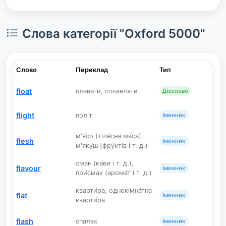
Слова категорії "Oxford 5000"
Слово
Переклад
Тип
float
плавати, сплавляти
Дієслово
flight
політ
Іменник
м'я́со (тіле́сна ма́са),
flesh
Іменник
м'яку́ш (фру́ктів і т. д.)
смак (ка́ви і т. д.),
flavour
Іменник
при́смак (арома́т і т. д.)
кварти́ра, однокімна́тна
flat
Іменник
кварти́ра
flash
спалах
Іменник