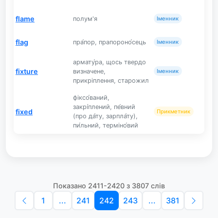
flame
полум'я
Іменник
flag
пра́пор, прапороно́сець
Іменник
армату́ра, щось твердо
fixture
визначене,
Іменник
прикріплення, старожил
фіксо́ваний,
закрі́плений, пе́вний
fixed
Прикметник
(про да́ту, зарпла́ту),
пи́льний, терміно́вий
Показано 2411-2420 з 3807 слів
1
...
241
242
243
...
381