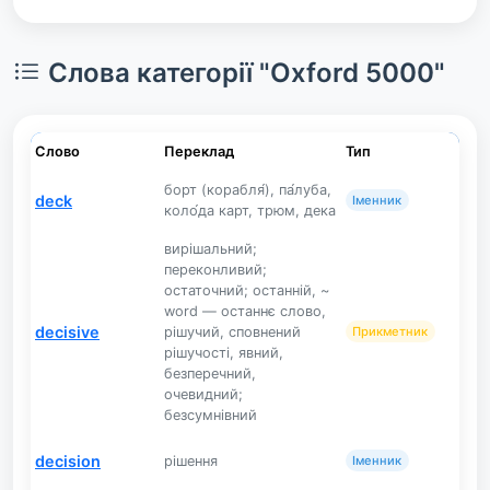
Слова категорії "Oxford 5000"
Слово
Переклад
Тип
борт (корабля́), па́луба,
deck
Іменник
коло́да карт, трюм, дека
вирішальний;
переконливий;
остаточний; останній, ~
word — останнє слово,
decisive
рішучий, сповнений
Прикметник
рішучості, явний,
безперечний,
очевидний;
безсумнівний
decision
рішення
Іменник