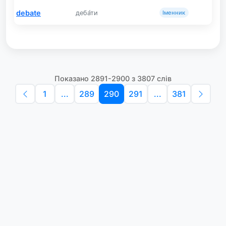
debate
деба́ти
Іменник
Показано 2891-2900 з 3807 слів
1
...
289
290
291
...
381