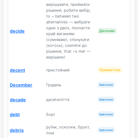
вирішувати; приймати
рішення, робити вибір,
to ~ between two
alternatives — вибрати
одно з двох, покласти
decide
Дієслово
край ваганням
(сумнівам); спонукати
(когось); схиляти до
рішення, that ~s me! —
вирішено!
decent
пристойний
Прикметник
December
Грудень
Іменник
decade
десятиліття
Іменник
debt
борг
Іменник
руї́ни, осколки, брухт,
debris
Іменник
лом