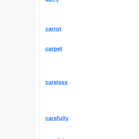
carrot
carpet
careless
carefully