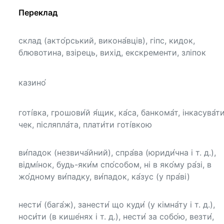
Переклад
склад (акто́рський, викона́вців), гіпс, кидок,
блювотина, взірець, вихід, екскременти, зліпок
казино́
готі́вка, грошови́й я́щик, ка́са, банкома́т, інкасува́т
чек, післяпла́та, плати́ти готі́вкою
ви́падок (незвича́йний), спра́ва (юриди́чна і т. д.),
відмі́нок, будь-яки́м спо́собом, ні в яко́му ра́зі, в
жо́дному ви́падку, ви́падок, ка́зус (у пра́ві)
нести́ (бага́ж), занести́ що куди́ (у кімна́ту і т. д.),
носи́ти (в кише́нях і т. д.), нести́ за собо́ю, везти́,