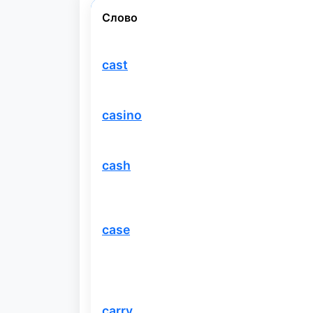
Слово
cast
casino
cash
case
carry