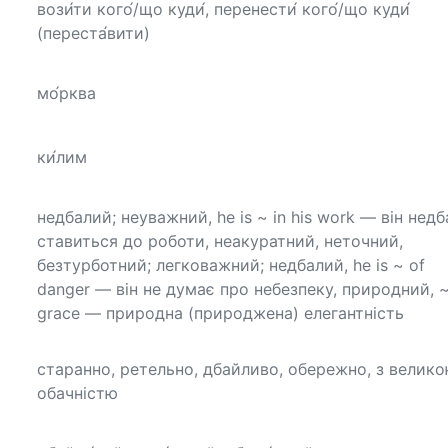
вози́ти кого́/що куди́, перенести́ кого́/що куди́
(переста́вити)
мо́рква
ки́лим
недбалий; неуважний, he is ~ in his work — він нед
ставиться до роботи, неакуратний, неточний,
безтурботний; легковажний; недбалий, he is ~ of
danger — він не думає про небезпеку, природний, 
grace — природна (природжена) елегантність
старанно, ретельно, дбайливо, обережно, з велик
обачністю