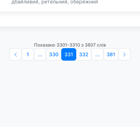
дбайли́вий, рете́льний, обере́жний
Показано 3301-3310 з 3807 слів
1
...
330
331
332
...
381
Політика конфіденційності
Умо