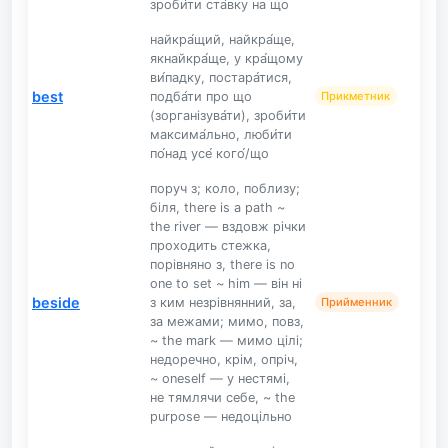
зроби́ти ста́вку на що
найкра́щий, найкра́ще,
якнайкра́ще, у кра́щому
ви́падку, постара́тися,
best
подба́ти про що
Прикметник
(зорганізува́ти), зроби́ти
максима́льно, люби́ти
по́над усе́ кого́/що
поруч з; коло, поблизу;
біля, there is a path ~
the river — вздовж річки
проходить стежка,
порівняно з, there is no
one to set ~ him — він ні
beside
з ким незрівнянний, за,
Прийменник
за межами; мимо, повз,
~ the mark — мимо цілі;
недоречно, крім, опріч,
~ oneself — у нестямі,
не тямлячи себе, ~ the
purpose — недоцільно