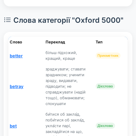
Слова категорії "Oxford 5000"
Слово
Переклад
Тип
більш підхожий,
better
Прикметник
кращий, краще
зраджувати; ставати
зрадником; учинити
зраду, видавати,
betray
підводити; не
Дієслово
справджувати (надій
тощо), обманювати;
спокушати
би́тися об закла́д,
поби́тися об закла́д,
bet
укла́сти парі́,
Дієслово
заклада́тися на що,