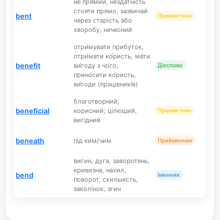
не прямий, нездатність
стояти прямо, зазвичай
bent
Прикметник
через старість або
хворобу, нечесний
отри́мувати прибу́ток,
отри́мати ко́ристь, ма́ти
benefit
ви́году з чо́го,
Дієслово
прино́сити ко́ристь,
ви́годи (працівникі́в)
благотворний;
beneficial
корисний; цілющий,
Прикметник
вигідний
beneath
під ким/чим
Прийменник
вигин, дуга, заворотень,
кривизна, нахил,
bend
Іменник
поворот, схильність,
заколінок, згин