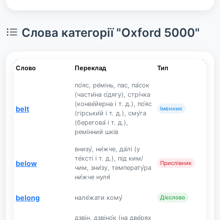
Слова категорії "Oxford 5000"
Слово
Переклад
Тип
по́яс, ре́мінь, пас, па́сок
(части́на о́дягу), стрі́чка
(конве́йерна і т. д.), по́яс
belt
Іменник
(гірськи́й і т. д.), сму́га
(берегова́ і т. д.),
ремі́нний шків
внизу́, ни́жче, да́лі (у
те́ксті і т. д.), під ким/
below
Прислівник
чим, зни́зу, температу́ра
ни́жче нуля́
belong
нале́жати кому́
Дієслово
дзвін, дзвіно́к (на две́рях