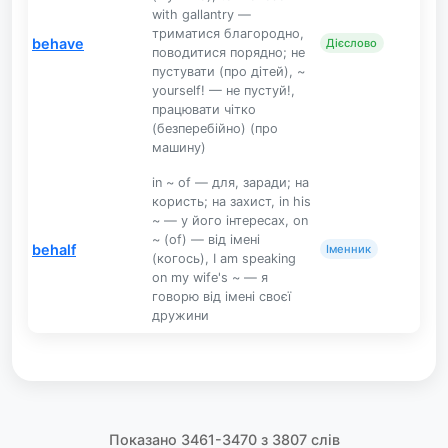
with gallantry —
триматися благородно,
behave
Дієслово
поводитися порядно; не
пустувати (про дітей), ~
yourself! — не пустуй!,
працювати чітко
(безперебійно) (про
машину)
in ~ of — для, заради; на
користь; на захист, in his
~ — у його інтересах, on
~ (of) — від імені
behalf
Іменник
(когось), I am speaking
on my wife's ~ — я
говорю від імені своєї
дружини
Показано 3461-3470 з 3807 слів