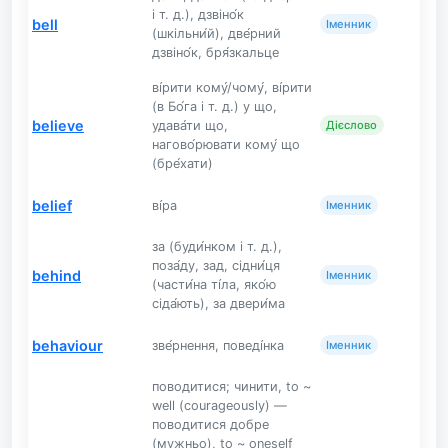
і т. д.), дзвіно́к
bell
Іменник
(шкільни́й), две́рний
дзвіно́к, бря́зкальце
ві́рити кому́/чому́, ві́рити
(в Бо́га і т. д.) у що,
believe
удава́ти що,
Дієслово
нагово́рювати кому́ що
(бре́хати)
belief
ві́ра
Іменник
за (буди́нком і т. д.),
поза́ду, зад, сідни́ця
behind
Іменник
(части́на ті́ла, яко́ю
сіда́ють), за двери́ма
behaviour
зве́рнення, поведі́нка
Іменник
поводитися; чинити, to ~
well (courageously) —
поводитися добре
(мужньо), to ~ oneself