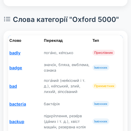
Слова категорії "Oxford 5000"
Слово
Переклад
Тип
badly
пога́но, ке́псько
Прислівник
значо́к, бляха, емблема,
badge
Іменник
ознака
пога́ний (нея́кісний і т.
bad
д.), ке́пський, злий,
Прикметник
лихи́й, зіпсо́ваний
bacteria
бакте́рія
Іменник
підкрі́плення, резе́рв
backup
(да́них і т. д.), хвіст
Іменник
маши́н, резервна копія