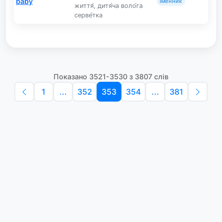
baby
Іменник
життя́, дитя́ча воло́га
серве́тка
Показано 3521-3530 з 3807 слів
1
...
352
353
354
...
381