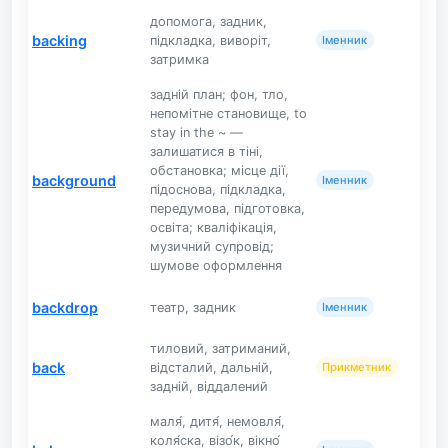
допомога, задник,
backing
підкладка, виворіт,
Іменник
затримка
задній план; фон, тло,
непомітне становище, to
stay in the ~ —
залишатися в тіні,
обстановка; місце дії,
background
Іменник
підоснова, підкладка,
передумова, підготовка,
освіта; кваліфікація,
музичний супровід;
шумове оформлення
backdrop
театр, задник
Іменник
тиловий, затриманий,
back
відсталий, дальній,
Прикметник
задній, віддалений
маля́, дитя́, немовля́,
коля́ска, візо́к, вікно́