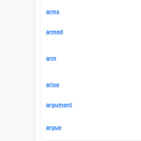
arms
armed
arm
arise
argument
argue