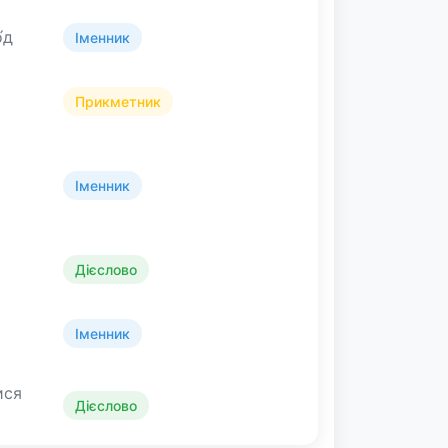
́д
Іменник
Прикметник
Іменник
Дієслово
Іменник
ися
Дієслово