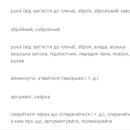
рука́ (від зап'ястя до плеча́), збро́я, збройови́й заво
збро́йний, озбро́єний
рука́ (від зап'ястя до плеча́), збро́я, влада, вузька
морська затока, підлокітник, передня лапа, повзун,
рукав
ви́никнути, з'яви́тися (змо́ршки і т. д.)
аргуме́нт, сва́рка
свари́тися че́рез що (спереча́тися і т. д.), спереча́т
з ким про що, аргументува́ти, полемізува́ти