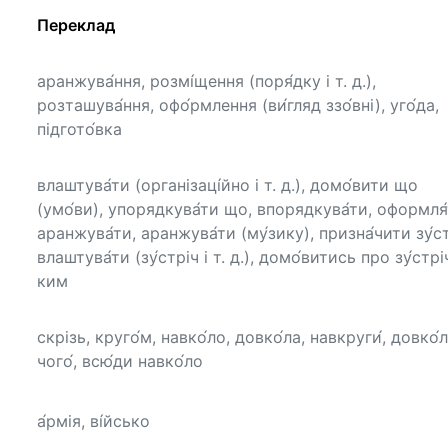
Переклад
аранжува́ння, розмі́щення (поря́дку і т. д.),
розташува́ння, офо́рмлення (ви́гляд ззо́вні), уго́да,
підгото́вка
влаштува́ти (організаці́йно і т. д.), домо́вити що
(умо́ви), упорядкува́ти що, впорядкува́ти, оформля́
аранжува́ти, аранжува́ти (му́зику), призна́чити зу́ст
влаштува́ти (зу́стріч і т. д.), домо́витись про зу́стрі
ким
скрізь, круго́м, навко́ло, довко́ла, навкруги́, довко́
чого́, всю́ди навко́ло
а́рмія, ві́йсько