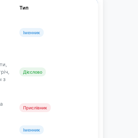
Тип
Іменник
ти,
річ,
Дієслово
ч з
ла
Прислівник
Іменник