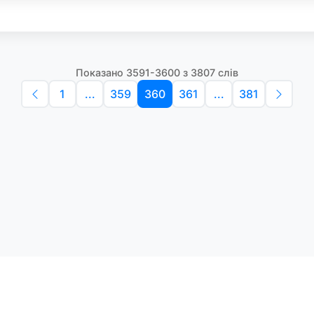
Показано 3591-3600 з 3807 слів
1
...
359
360
361
...
381
Політика конфіденційності
Умо
Словники англійських слів
Наш
етоди навчання та зручний