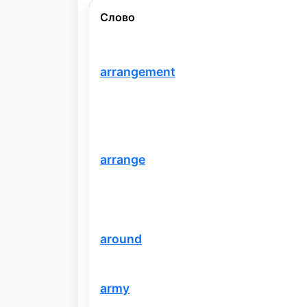
Слово
arrangement
arrange
around
army