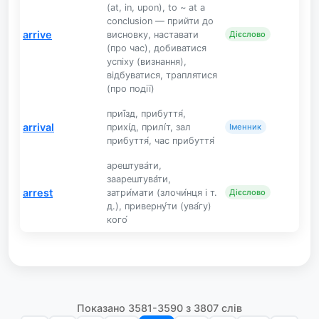
(at, in, upon), to ~ at a
conclusion — прийти до
arrive
висновку, наставати
Дієслово
(про час), добиватися
успіху (визнання),
відбуватися, траплятися
(про події)
приї́зд, прибуття́,
arrival
прихі́д, прилі́т, зал
Іменник
прибуття́, час прибуття́
арештува́ти,
заарештува́ти,
arrest
затри́мати (злочи́нця і т.
Дієслово
д.), приверну́ти (ува́гу)
кого́
Показано 3581-3590 з 3807 слів