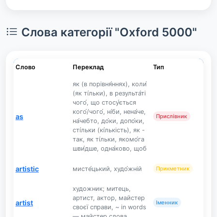
Слова категорії "Oxford 5000"
Слово
Переклад
Тип
як (в порівня́ннях), коли́
(як ті́льки), в результа́ті
чого́, що стосу́ється
кого́/чого́, ні́би, нена́че,
as
Прислівник
на́чебто, до́ки, допо́ки,
сті́льки (кі́лькість), як -
так, як ті́льки, якомо́га
шви́дше, одна́ково, щоб
artistic
мисте́цький, худо́жній
Прикметник
художник; митець,
артист, актор, майстер
artist
Іменник
своєї справи, ~ in words
— майстер слова