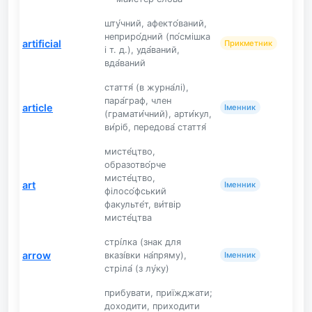
шту́чний, афекто́ваний,
неприро́дний (по́смішка
artificial
Прикметник
і т. д.), уда́ваний,
вда́ваний
стаття́ (в журна́лі),
пара́граф, член
article
Іменник
(грамати́чний), арти́кул,
ви́ріб, передова́ стаття́
мисте́цтво,
образотво́рче
мисте́цтво,
art
Іменник
філосо́фський
факульте́т, ви́твір
мисте́цтва
стрі́лка (знак для
arrow
вказі́вки на́пряму),
Іменник
стріла́ (з лу́ку)
прибувати, приїжджати;
доходити, приходити