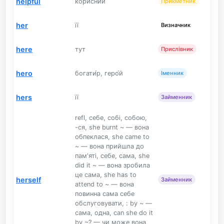
helpful
корисний
Прикметник
her
її
Визначник
here
тут
Прислівник
hero
богати́р, геро́й
Іменник
hers
її
Займенник
refl, себе, собі, собою,
-ся, she burnt ~ — вона
обпеклася, she came to
~ — вона прийшла до
пам'яті, себе, сама, she
did it ~ — вона зробила
це сама, she has to
herself
Займенник
attend to ~ — вона
повинна сама себе
обслуговувати, : by ~ —
сама, одна, can she do it
by ~? — чи може вона