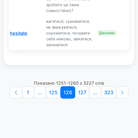
зробити це сама
(самостійно)?
вагатися; сумніватися,
не зважуватися,
hesitate
соромитися, почувати
Дієслово
себе ніяково, заїкатися,
затинатися
Показано 1251-1260 з 3227 слів
1
...
125
126
127
...
323