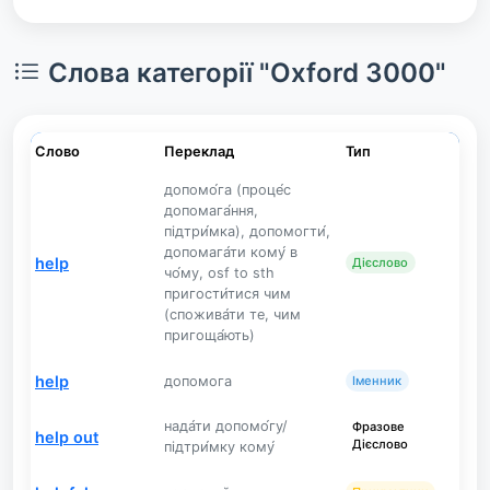
Слова категорії "Oxford 3000"
Слово
Переклад
Тип
допомо́га (проце́с
допомага́ння,
підтри́мка), допомогти́,
допомага́ти кому́ в
help
Дієслово
чо́му, osf to sth
пригости́тися чим
(спожива́ти те, чим
пригоща́ють)
help
допомога
Іменник
нада́ти допомо́гу/
Фразове
help out
Дієслово
підтри́мку кому́