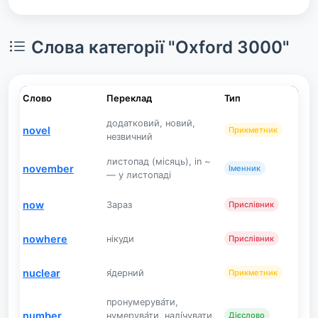
Слова категорії "Oxford 3000"
Слово
Переклад
Тип
додатковий, новий,
novel
Прикметник
незвичний
листопад (місяць), in ~
november
Іменник
— у листопаді
now
Зараз
Прислівник
nowhere
нікуди
Прислівник
nuclear
я́дерний
Прикметник
пронумерува́ти,
number
нумерува́ти, налі́чувати,
Дієслово