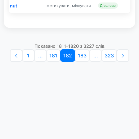
nut
метикувати, мізкувати
Дієслово
Показано 1811-1820 з 3227 слів
1
...
181
182
183
...
323