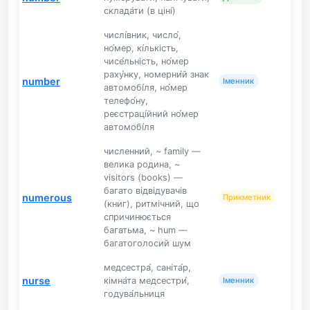
склада́ти (в ціні́)
числі́вник, число́,
но́мер, кі́лькість,
чисе́льність, но́мер
раху́нку, номерни́й знак
number
Іменник
автомобі́ля, но́мер
телефо́ну,
реєстраці́йний но́мер
автомобі́ля
численний, ~ family —
велика родина, ~
visitors (books) —
багато відвідувачів
numerous
Прикметник
(книг), ритмічний, що
спричинюється
багатьма, ~ hum —
багатоголосий шум
медсестра́, саніта́р,
nurse
кімна́та медсестри́,
Іменник
годува́льниця