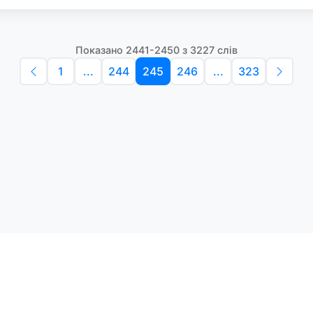
Показано 2441-2450 з 3227 слів
1
...
244
245
246
...
323
Політика конфіденційності
Умо
Словники англійських слів
Наш
етоди навчання та зручний