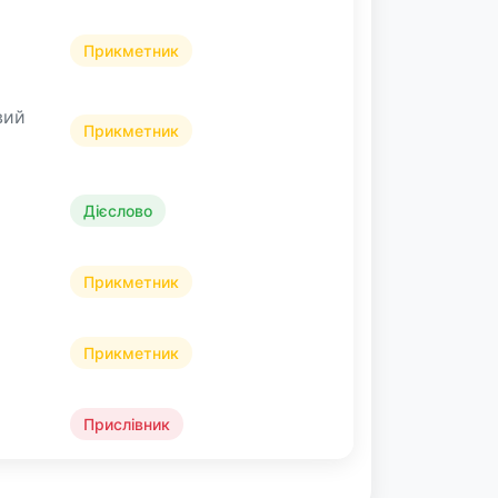
Прикметник
вий
Прикметник
Дієслово
Прикметник
Прикметник
Прислівник