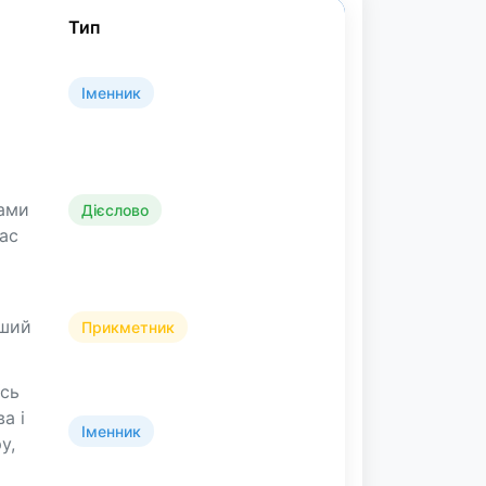
Тип
Іменник
ками
Дієслово
час
рший
Прикметник
́сь
ва і
Іменник
у,