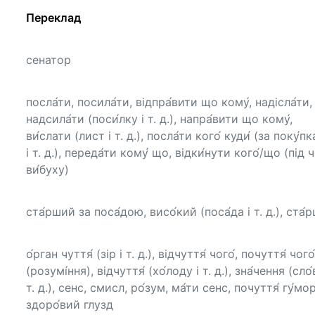
Переклад
сенатор
посла́ти, посила́ти, відпра́вити що кому́, надісла́ти,
надсила́ти (поси́лку і т. д.), напра́вити що кому́,
ви́слати (лист і т. д.), посла́ти кого́ куди́ (за поку́п
і т. д.), переда́ти кому́ що, відки́нути кого́/що (під 
ви́буху)
ста́рший за поса́дою, висо́кий (поса́да і т. д.), ста́
о́рган чуття́ (зір і т. д.), відчуття́ чого́, почуття́ чого
(розумі́ння), відчуття́ (хо́лоду і т. д.), зна́чення (сло́
т. д.), сенс, смисл, ро́зум, ма́ти сенс, почуття́ гу́мор
здоро́вий глузд