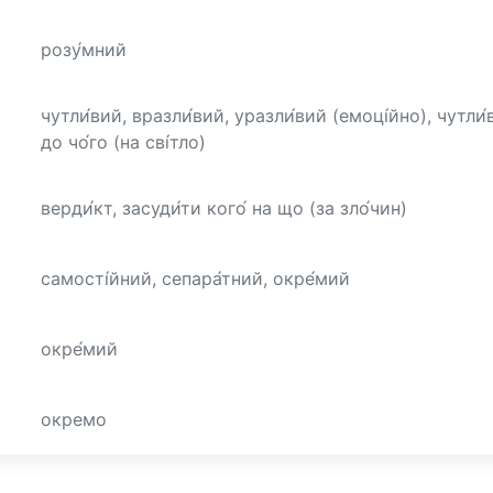
розу́мний
чутли́вий, вразли́вий, уразли́вий (емоці́йно), чутли́
до чо́го (на сві́тло)
верди́кт, засуди́ти кого́ на що (за зло́чин)
самості́йний, сепара́тний, окре́мий
окре́мий
окремо