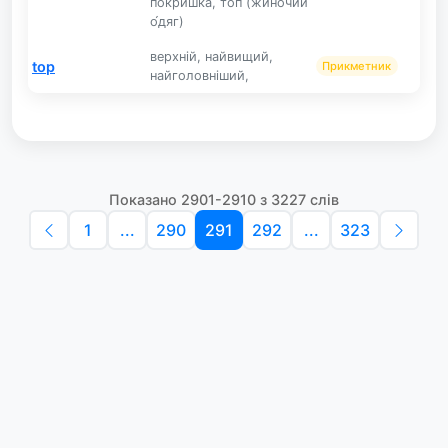
по́кришка, топ (жино́чий
о́дяг)
верхній, найвищий,
top
Прикметник
найголовніший,
Показано 2901-2910 з 3227 слів
1
...
290
291
292
...
323