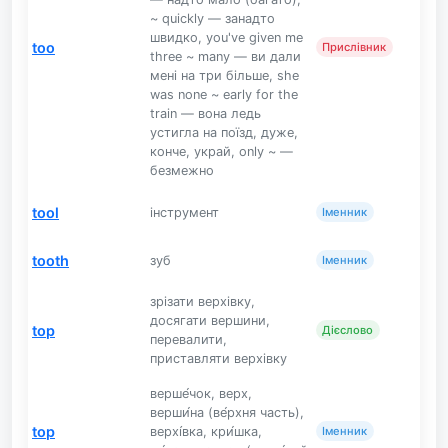
~ quickly — занадто
швидко, you've given me
too
Прислівник
three ~ many — ви дали
мені на три більше, she
was none ~ early for the
train — вона ледь
устигла на поїзд, дуже,
конче, украй, only ~ —
безмежно
tool
інструмент
Іменник
tooth
зуб
Іменник
зрізати верхівку,
досягати вершини,
top
Дієслово
перевалити,
приставляти верхівку
верше́чок, верх,
верши́на (ве́рхня часть),
top
верхі́вка, кри́шка,
Іменник