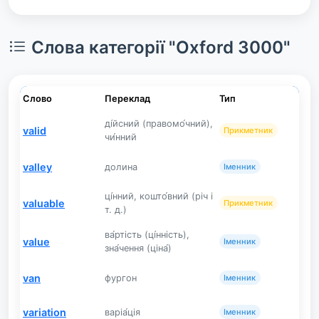
Слова категорії "Oxford 3000"
Слово
Переклад
Тип
ді́йсний (правомо́чний),
valid
Прикметник
чи́нний
valley
долина
Іменник
ці́нний, кошто́вний (річ і
valuable
Прикметник
т. д.)
ва́ртість (ці́нність),
value
Іменник
зна́чення (ціна́)
van
фургон
Іменник
variation
варіа́ція
Іменник