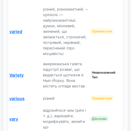
різний, різноманітний, ~
opinions —
найрізноманітніші
думки, мінливий,
varied
змінений; що
Прикметник
змінюється, строкатий;
пістрявий, нерівний;
пересічений (про
місцевість)
американська газета
індустрії розваг, що
Невизначений
Variety
видається щотижня в
Тип
Нью-Йорку. Вона
містить огляди вистав
various
рі́зний
Прикметник
відрізня́тися чим (ре́чі і
т. д.), варіюва́ти,
vary
Дієслово
модифікува́ти, зміни́ти
що