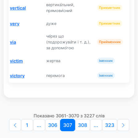
вертика́льний,
vertical
Прикметник
прямови́сний
very
дуже
Прикметник
че́рез що
via
(подорожува́ти і т. д.),
Прийменник
за допомо́гою
victim
жертва
Іменник
victory
перемога
Іменник
Показано 3061-3070 з 3227 слів
1
...
306
307
308
...
323