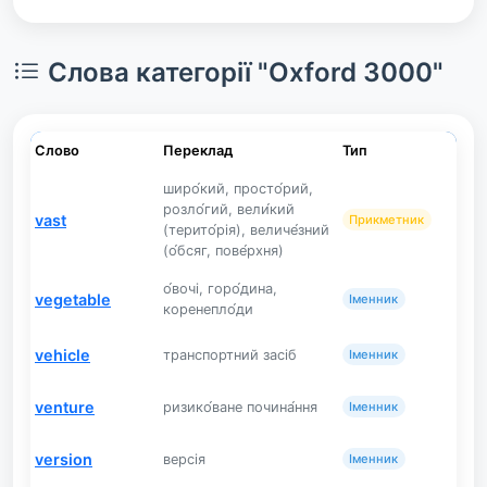
Слова категорії "Oxford 3000"
Слово
Переклад
Тип
широ́кий, просто́рий,
розло́гий, вели́кий
vast
Прикметник
(терито́рія), величе́зний
(о́бсяг, пове́рхня)
о́вочі, горо́дина,
vegetable
Іменник
коренепло́ди
vehicle
транспортний засіб
Іменник
venture
ризико́ване почина́ння
Іменник
version
версія
Іменник