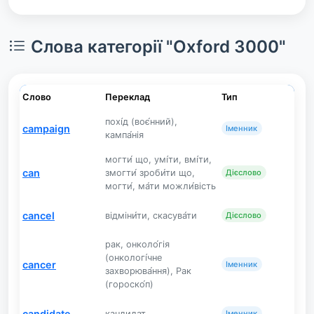
Слова категорії "Oxford 3000"
Слово
Переклад
Тип
похі́д (воє́нний),
campaign
Іменник
кампа́нія
могти́ що, умі́ти, вмі́ти,
can
змогти́ зроби́ти що,
Дієслово
могти́, ма́ти можли́вість
cancel
відміни́ти, скасува́ти
Дієслово
рак, онколо́гія
(онкологі́чне
cancer
Іменник
захворюва́ння), Рак
(гороско́п)
candidate
кандидат
Іменник