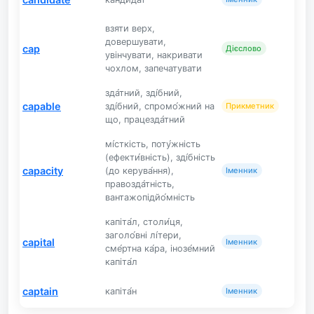
взяти верх,
довершувати,
cap
Дієслово
увінчувати, накривати
чохлом, запечатувати
зда́тний, зді́бний,
capable
зді́бний, спромо́жний на
Прикметник
що, працезда́тний
мі́сткість, поту́жність
(ефекти́вність), зді́бність
capacity
(до керува́ння),
Іменник
правозда́тність,
вантажопідйо́мність
капіта́л, столи́ця,
заголо́вні лі́тери,
capital
Іменник
сме́ртна ка́ра, інозе́мний
капіта́л
captain
капіта́н
Іменник