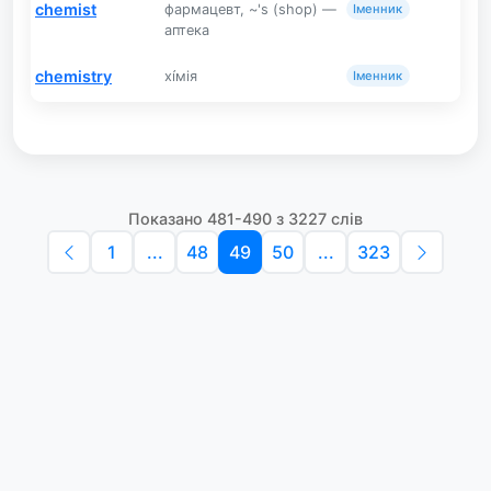
chemist
фармацевт, ~'s (shop) —
Іменник
аптека
chemistry
хі́мія
Іменник
Показано 481-490 з 3227 слів
1
...
48
49
50
...
323