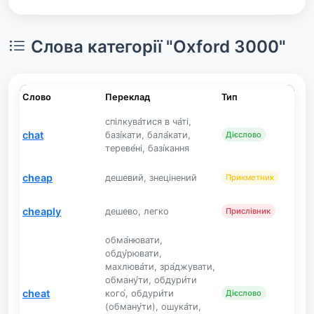
Слова категорії "Oxford 3000"
Слово
Переклад
Тип
спілкува́тися в ча́ті,
chat
базі́кати, бала́кати,
Дієслово
тереве́ні, базі́кання
cheap
дешевий, знецінений
Прикметник
cheaply
дешево, легко
Прислівник
обма́нювати,
обду́рювати,
махлюва́ти, зра́джувати,
обману́ти, обдури́ти
cheat
кого́, обдури́ти
Дієслово
(обману́ти), ошука́ти,