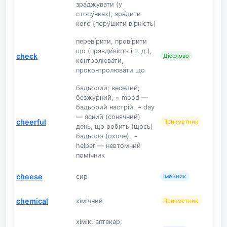
зра́джувати (у
стосу́нках), зра́дити
кого́ (пору́шити ві́рність)
переві́рити, прові́рити
що (правди́вість і т. д.),
check
Дієслово
контролюва́ти,
проконтролюва́ти що
бадьорий; веселий;
безжурний, ~ mood —
бадьорий настрій, ~ day
— ясний (сонячний)
cheerful
Прикметник
день, що робить (щось)
бадьоро (охоче), ~
helper — невтомний
помічник
cheese
сир
Іменник
chemical
хімічний
Прикметник
хімік, аптекар;