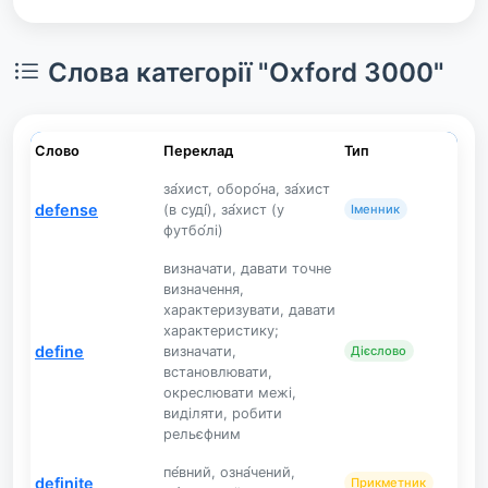
Слова категорії "Oxford 3000"
Слово
Переклад
Тип
за́хист, оборо́на, за́хист
defense
(в суді́), за́хист (у
Іменник
футбо́лі)
визначати, давати точне
визначення,
характеризувати, давати
характеристику;
define
визначати,
Дієслово
встановлювати,
окреслювати межі,
виділяти, робити
рельєфним
пе́вний, озна́чений,
definite
Прикметник