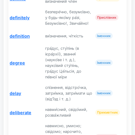
ви́значений член
безпере́чно, безумо́вно,
definitely
у будь-яко́му ра́зі,
Прислівник
Безумо́вно!, Звича́йно!
definition
ви́значення, чі́ткість
Іменник
гра́дус, сту́пінь (в
ієра́рхії), звання́
(науко́ве і т. д.),
degree
Іменник
науко́вий сту́пінь,
гра́дус Це́льсiя, до
пе́вної мі́ри
спі́знення, відстро́чка,
delay
затри́мка, затри́мати що
Іменник
(від'ї́зд і т. д.)
навми́сний, свідо́мий,
deliberate
Прикметник
розва́жливий
навмисно, умисно;
свідомо; нарочито,