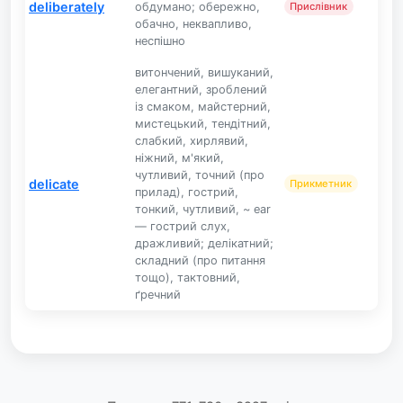
deliberately
обдумано; обережно,
Прислівник
обачно, неквапливо,
неспішно
витончений, вишуканий,
елегантний, зроблений
із смаком, майстерний,
мистецький, тендітний,
слабкий, хирлявий,
ніжний, м'який,
чутливий, точний (про
delicate
Прикметник
прилад), гострий,
тонкий, чутливий, ~ ear
— гострий слух,
дражливий; делікатний;
складний (про питання
тощо), тактовний,
ґречний