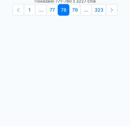
Показано 771-780 з 3227 слів
1
...
77
78
79
...
323