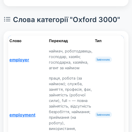
Слова категорії "Oxford 3000"
Слово
Переклад
Тип
наймач, роботодавець,
господар, хазяїн;
employer
Іменник
господарка, хазяйка,
агент за наймом
праця, робота (за
наймом); служба,
заняття, професія, фах,
зайнятість (робочої
сили), full ~ — повна
зайнятість, відсутність
безробіття, наймання;
employment
Іменник
приймання (на
роботу),
використання,