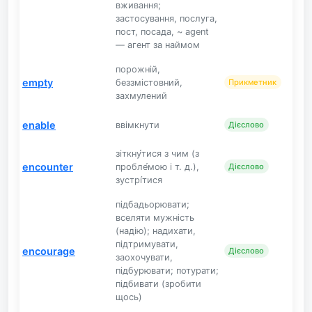
вживання;
застосування, послуга,
пост, посада, ~ agent
— агент за наймом
порожній,
empty
беззмістовний,
Прикметник
захмулений
enable
ввімкнути
Дієслово
зіткну́тися з чим (з
encounter
пробле́мою і т. д.),
Дієслово
зустрі́тися
підбадьорювати;
вселяти мужність
(надію); надихати,
підтримувати,
encourage
Дієслово
заохочувати,
підбурювати; потурати;
підбивати (зробити
щось)