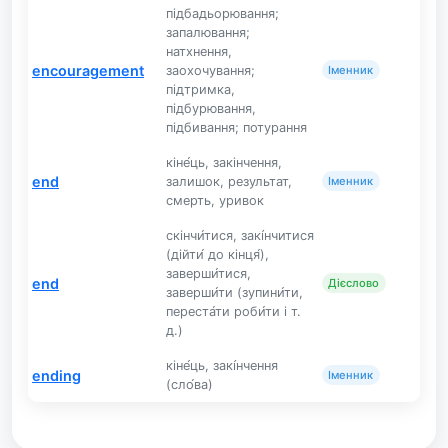
підбадьорювання;
запалювання;
натхнення,
encouragement
заохочування;
Іменник
підтримка,
підбурювання,
підбивання; потурання
кіне́ць, закінчення,
end
залишок, результат,
Іменник
смерть, уривок
скінчи́тися, закі́нчитися
(дійти́ до кінця́),
заверши́тися,
end
Дієслово
заверши́ти (зупини́ти,
переста́ти роби́ти і т.
д.)
кіне́ць, закі́нчення
ending
Іменник
(сло́ва)