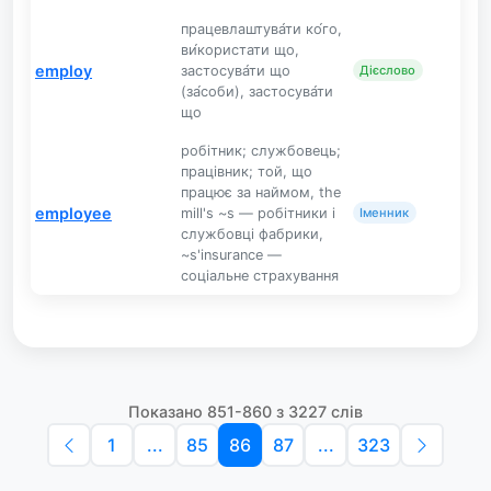
працевлаштува́ти ко́го,
ви́користати що,
employ
застосува́ти що
Дієслово
(за́соби), застосува́ти
що
робітник; службовець;
працівник; той, що
працює за наймом, the
employee
mill's ~s — робітники і
Іменник
службовці фабрики,
~s'insurance —
соціальне страхування
Показано 851-860 з 3227 слів
1
...
85
86
87
...
323