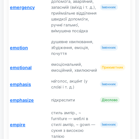
допомо́га, аварі́йний,
emergency
запасни́й (ви́хід і т. д.),
Іменник
прийма́льне відді́лення
швидко́ї допомо́ги,
ручне́ гальмо́,
ви́мушена поса́дка
душевне хвилювання,
emotion
збудження, емоція,
Іменник
почуття
емоціональний,
emotional
Прикметник
емоційний, хвилюючий
на́голос, акце́нт (у
emphasis
Іменник
сло́ві і т. д.)
emphasize
підкреслити
Дієслово
стиль ампір., ~
furniture — меблі в
empire
стилі ампір, ~ gown —
Іменник
сукня з високою
талією