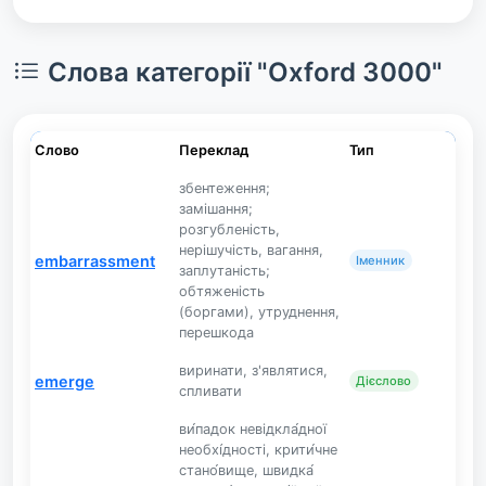
Слова категорії "Oxford 3000"
Слово
Переклад
Тип
збентеження;
замішання;
розгубленість,
нерішучість, вагання,
embarrassment
Іменник
заплутаність;
обтяженість
(боргами), утруднення,
перешкода
виринати, з'являтися,
emerge
Дієслово
спливати
ви́падок невідкла́дної
необхі́дності, крити́чне
стано́вище, швидка́