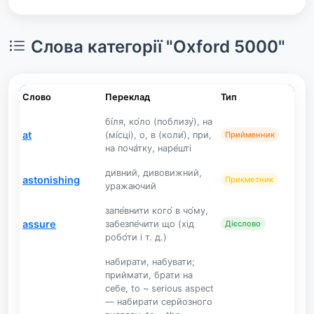
Слова категорії "Oxford 5000"
Слово
Переклад
Тип
бі́ля, ко́ло (поблизу́), на
at
(мі́сці), о, в (коли́), при,
Прийменник
на поча́тку, наре́шті
дивний, дивовижний,
astonishing
Прикметник
уражаючий
запе́внити кого́ в чо́му,
assure
забезпе́чити що (хід
Дієслово
робо́ти і т. д.)
набирати, набувати;
приймати, брати на
себе, to ~ serious aspect
— набирати серйозного