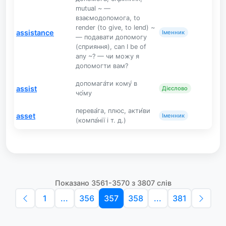
mutual ~ —
взаємодопомога, to
render (to give, to lend) ~
assistance
Іменник
— подавати допомогу
(сприяння), can I be of
any ~? — чи можу я
допомогти вам?
допомага́ти кому́ в
assist
Дієслово
чо́му
перева́га, плюс, акти́ви
asset
Іменник
(компа́нії і т. д.)
Показано 3561-3570 з 3807 слів
1
...
356
357
358
...
381