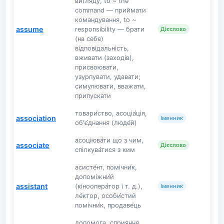
вигляду, to ~ the
command — приймати
командування, to ~
assume
responsibility — брати
Дієслово
(на себе)
відповідальність,
вживати (заходів),
присвоювати,
узурпувати, удавати;
симулювати, вважати,
припускати
товари́ство, асоціа́ція,
association
Іменник
об'є́днання (люде́й)
асоціюва́ти що з чим,
associate
Дієслово
спілкува́тися з ким
асисте́нт, помічни́к,
допоміжни́й
assistant
(кіноопера́тор і т. д.),
Іменник
ле́ктор, особи́стий
помічни́к, продаве́ць
допомога, сприяння,