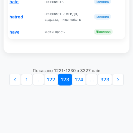
hate
ненависть
Іменник
ненависть; огида,
hatred
Іменник
відраза; гидливість
have
мати щось
Дієслово
Показано 1221-1230 з 3227 слів
1
...
122
123
124
...
323