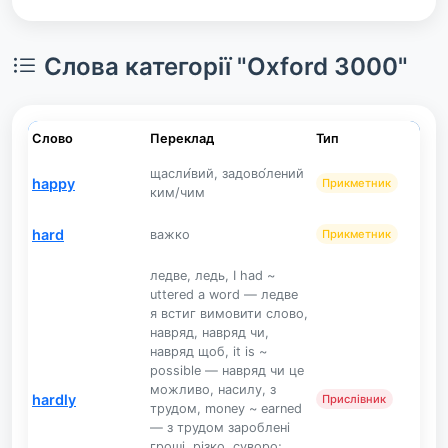
Слова категорії "Oxford 3000"
Слово
Переклад
Тип
щасли́вий, задово́лений
happy
Прикметник
ким/чим
hard
важко
Прикметник
ледве, ледь, I had ~
uttered a word — ледве
я встиг вимовити слово,
навряд, навряд чи,
навряд щоб, it is ~
possible — навряд чи це
можливо, насилу, з
hardly
Прислівник
трудом, money ~ earned
— з трудом зароблені
гроші, різко, суворо;