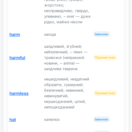
жорстоко;
несправедливо, твердо,
упевнено, ~ ever — дуже
рідко, майже ніколи
harm
шкода
Іменник
шкідливий, згубний;
небезпечний, ~ news —
harmful
тривожні (неприємні)
Прикметник
новини, ~ animal —
шкідлива тварина
нешкідливий; нездатний
образити, сумирний;
безпечний, невинний,
harmless
Прикметник
невинуватий,
неушкоджений, цілий,
непошкоджений
hat
капелюх
Іменник