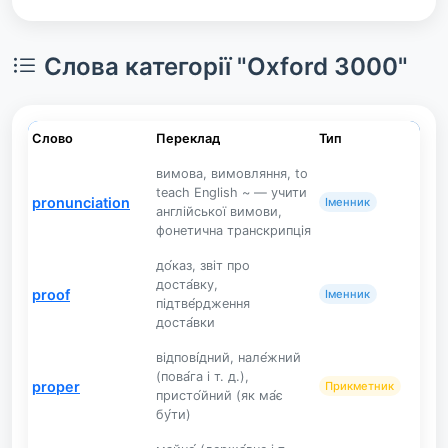
Слова категорії "Oxford 3000"
Слово
Переклад
Тип
вимова, вимовляння, to
teach English ~ — учити
pronunciation
Іменник
англійської вимови,
фонетична транскрипція
до́каз, звіт про
доста́вку,
proof
Іменник
підтве́рдження
доста́вки
відпові́дний, нале́жний
(пова́га і т. д.),
proper
Прикметник
присто́йний (як ма́є
бу́ти)