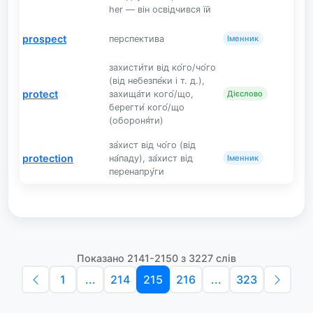
her — він освідчився їй
prospect
перспектива
Іменник
захисти́ти від ко́го/чо́го
(від небезпе́ки і т. д.),
protect
захища́ти кого́/що,
Дієслово
берегти́ кого́/що
(обороня́ти)
за́хист від чо́го (від
protection
на́паду), за́хист від
Іменник
перенапру́ги
Показано 2141-2150 з 3227 слів
1
...
214
215
216
...
323