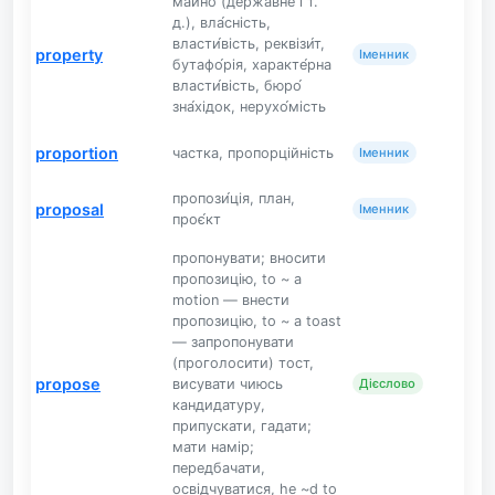
майно́ (держа́вне і т.
д.), вла́сність,
власти́вість, реквізи́т,
property
Іменник
бутафо́рія, характе́рна
власти́вість, бюро́
зна́хідок, нерухо́мість
proportion
частка, пропорційність
Іменник
пропози́ція, план,
proposal
Іменник
проє́кт
пропонувати; вносити
пропозицію, to ~ a
motion — внести
пропозицію, to ~ a toast
— запропонувати
(проголосити) тост,
propose
висувати чиюсь
Дієслово
кандидатуру,
припускати, гадати;
мати намір;
передбачати,
освідчуватися, he ~d to