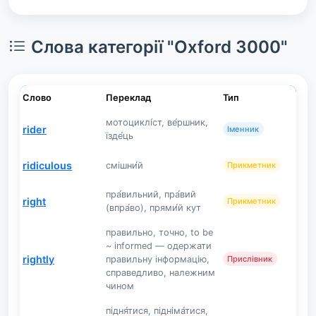
Слова категорії "Oxford 3000"
Слово
Переклад
Тип
мотоциклі́ст, ве́ршник,
rider
Іменник
їзде́ць
ridiculous
смішни́й
Прикметник
пра́вильний, пра́вий
right
Прикметник
(впра́во), прями́й кут
правильно, точно, to be
~ informed — одержати
rightly
правильну інформацію,
Прислівник
справедливо, належним
чином
підня́тися, підніма́тися,