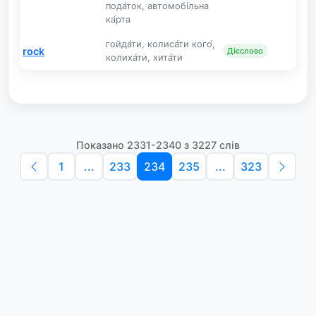
пода́ток, автомобі́льна
ка́рта
гойда́ти, колиса́ти кого́,
rock
Дієслово
колиха́ти, хита́ти
Показано 2331-2340 з 3227 слів
1
...
233
234
235
...
323