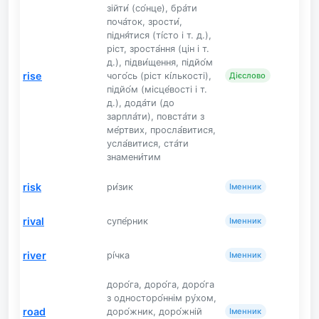
зійти́ (со́нце), бра́ти
поча́ток, зрости́,
підня́тися (ті́сто і т. д.),
ріст, зроста́ння (цін і т.
д.), підви́щення, підйо́м
rise
чого́сь (ріст кі́лькості),
Дієслово
підйо́м (місце́вості і т.
д.), дода́ти (до
зарпла́ти), повста́ти з
ме́ртвих, просла́витися,
усла́витися, ста́ти
знамени́тим
risk
ри́зик
Іменник
rival
супе́рник
Іменник
river
рі́чка
Іменник
доро́га, доро́га, доро́га
з односторо́ннім ру́хом,
road
доро́жник, доро́жній
Іменник