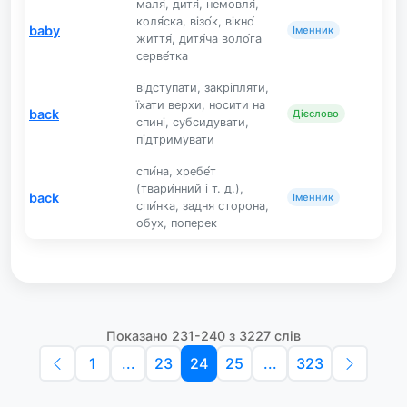
маля́, дитя́, немовля́,
коля́ска, візо́к, вікно́
baby
Іменник
життя́, дитя́ча воло́га
серве́тка
відступати, закріпляти,
їхати верхи, носити на
back
Дієслово
спині, субсидувати,
підтримувати
спи́на, хребе́т
(твари́нний і т. д.),
back
Іменник
спи́нка, задня сторона,
обух, поперек
Показано 231-240 з 3227 слів
1
...
23
24
25
...
323