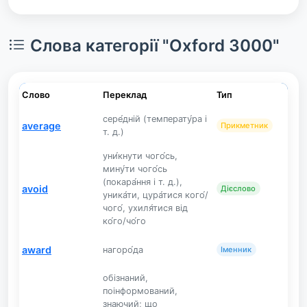
Слова категорії "Oxford 3000"
Слово
Переклад
Тип
сере́дній (температу́ра і
average
Прикметник
т. д.)
уни́кнути чого́сь,
мину́ти чого́сь
(покара́ння і т. д.),
avoid
Дієслово
уника́ти, цура́тися кого́/
чого́, ухиля́тися від
ко́го/чо́го
award
нагоро́да
Іменник
обізнаний,
поінформований,
знаючий; що