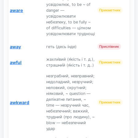
усвідомлює, to be ~ of
aware
danger —
Прикметник
усвідомлювати
небезпеку, to be fully ~
of difficulties — цілком
усвідомлювати труднощі
away
геть (десь і́нде)
Прислівник
жахли́вий (я́кість і т. д.),
awful
Прикметник
страшни́й (я́кість і т. д..)
незграбний, невправний;
недоладний, незручний;
неловкий, скрутний;
ніяковий, ~ question —
делікатне питання, ~
awkward
Прикметник
time — незручний час,
небезпечний; важкий,
трудний (про людину), ~
blow — небезпечний
удар