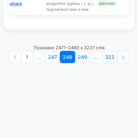
share
розділя́ти (ду́мку і т. д.),
Дієслово
поділи́тися чим з ким
Показано 2471-2480 з 3227 слів
1
...
247
248
249
...
323