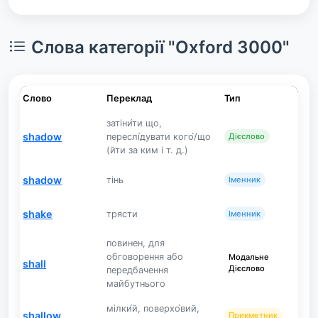
Слова категорії "Oxford 3000"
Слово
Переклад
Тип
затіни́ти що,
shadow
переслі́дувати кого́/що
Дієслово
(йти за ким і т. д.)
shadow
тінь
Іменник
shake
трясти
Іменник
повинен, для
обговорення або
Модальне
shall
Дієслово
передбачення
майбутнього
мілки́й, поверхо́вий,
shallow
Прикметник