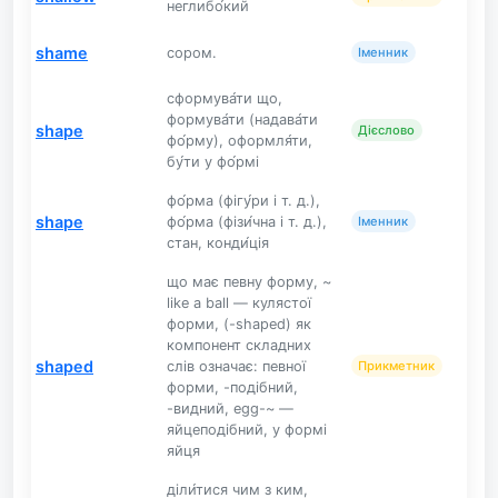
неглибо́кий
shame
сором.
Іменник
сформува́ти що,
формува́ти (надава́ти
shape
Дієслово
фо́рму), оформля́ти,
бу́ти у фо́рмі
фо́рма (фігу́ри і т. д.),
shape
фо́рма (фізи́чна і т. д.),
Іменник
стан, конди́ція
що має певну форму, ~
like a ball — кулястої
форми, (-shaped) як
компонент складних
shaped
слів означає: певної
Прикметник
форми, -подібний,
-видний, egg-~ —
яйцеподібний, у формі
яйця
діли́тися чим з ким,