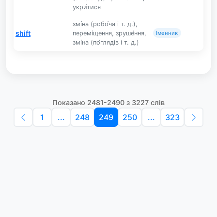
укри́тися
змі́на (робо́ча і т. д.),
shift
перемі́щення, зруше́ння,
Іменник
змі́на (по́глядів і т. д.)
Показано 2481-2490 з 3227 слів
1
...
248
249
250
...
323