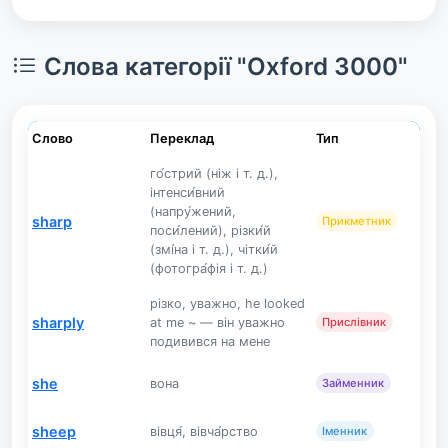
Слова категорії "Oxford 3000"
Слово
Переклад
Тип
го́стрий (ніж і т. д.),
інтенси́вний
(напру́жений,
sharp
Прикметник
поси́лений), різки́й
(змі́на і т. д.), чітки́й
(фотогра́фія і т. д.)
різко, уважно, he looked
sharply
at me ~ — він уважно
Прислівник
подивився на мене
she
вона
Займенник
sheep
вівця́, вівча́рство
Іменник