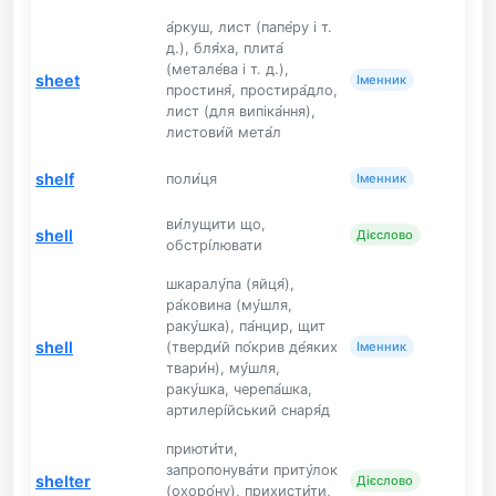
а́ркуш, лист (папе́ру і т.
д.), бля́ха, плита́
(метале́ва і т. д.),
sheet
Іменник
простиня́, простира́дло,
лист (для випіка́ння),
листови́й мета́л
shelf
поли́ця
Іменник
ви́лущити що,
shell
Дієслово
обстрі́лювати
шкаралу́па (яйця́),
ра́ковина (му́шля,
раку́шка), па́нцир, щит
shell
(тверди́й по́крив де́яких
Іменник
твари́н), му́шля,
раку́шка, черепа́шка,
артилері́йський снаря́д
приюти́ти,
запропонува́ти приту́лок
shelter
Дієслово
(охоро́ну), прихисти́ти,